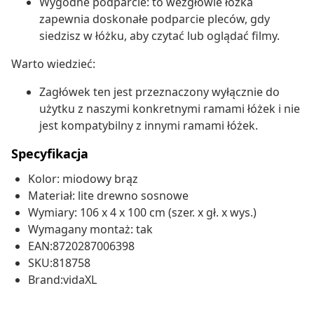
Wygodne podparcie: to wezgłowie łóżka
zapewnia doskonałe podparcie pleców, gdy
siedzisz w łóżku, aby czytać lub oglądać filmy.
Warto wiedzieć:
Zagłówek ten jest przeznaczony wyłącznie do
użytku z naszymi konkretnymi ramami łóżek i nie
jest kompatybilny z innymi ramami łóżek.
Specyfikacja
Kolor: miodowy brąz
Materiał: lite drewno sosnowe
Wymiary: 106 x 4 x 100 cm (szer. x gł. x wys.)
Wymagany montaż: tak
EAN:8720287006398
SKU:818758
Brand:vidaXL