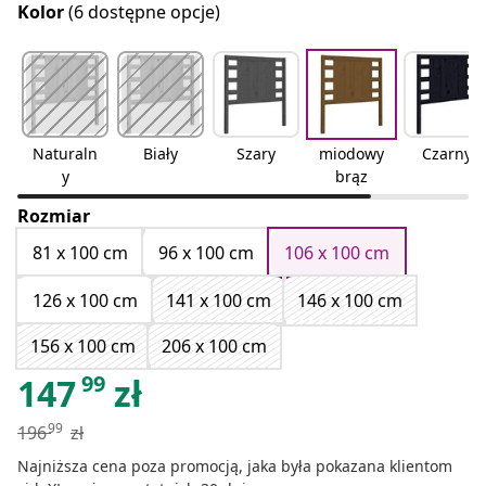
Kolor
(6 dostępne opcje)
Naturaln
Biały
Szary
miodowy
Czarny
y
brąz
Rozmiar
81 x 100 cm
96 x 100 cm
106 x 100 cm
126 x 100 cm
141 x 100 cm
146 x 100 cm
156 x 100 cm
206 x 100 cm
99
147
zł
99
196
zł
Najniższa cena poza promocją, jaka była pokazana klientom