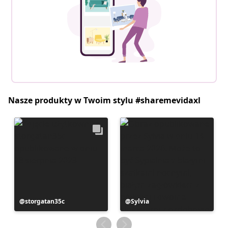
Nasze produkty w Twoim stylu #sharemevidaxl
Post
storgatan35c
Post
Sylvia
opublikowany
opublikowany
przez
przez