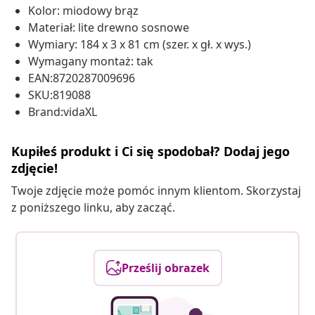
Kolor: miodowy brąz
Materiał: lite drewno sosnowe
Wymiary: 184 x 3 x 81 cm (szer. x gł. x wys.)
Wymagany montaż: tak
EAN:8720287009696
SKU:819088
Brand:vidaXL
Kupiłeś produkt i Ci się spodobał? Dodaj jego
zdjęcie!
Twoje zdjęcie może pomóc innym klientom. Skorzystaj
z poniższego linku, aby zacząć.
Prześlij obrazek