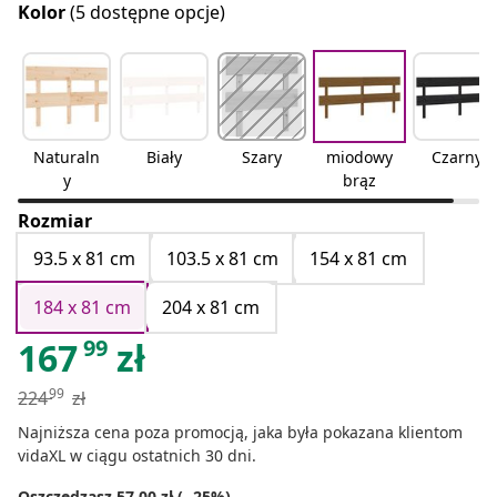
Kolor
(5 dostępne opcje)
Naturaln
Biały
Szary
miodowy
Czarny
y
brąz
Rozmiar
93.5 x 81 cm
103.5 x 81 cm
154 x 81 cm
184 x 81 cm
204 x 81 cm
99
167
zł
99
224
zł
Najniższa cena poza promocją, jaka była pokazana klientom
vidaXL w ciągu ostatnich 30 dni.
Oszczędzasz 57.00 zł (- 25%)