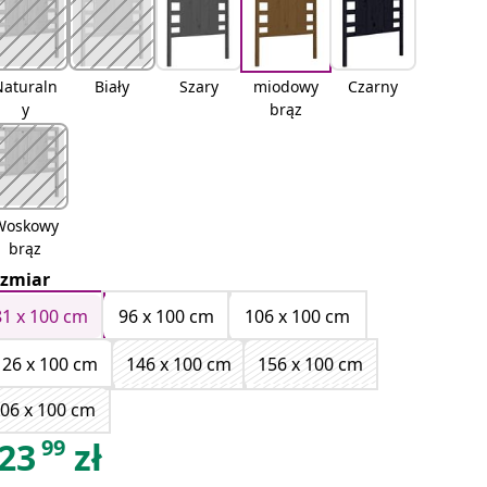
Naturaln
Biały
Szary
miodowy
Czarny
y
brąz
Woskowy
brąz
zmiar
81 x 100 cm
96 x 100 cm
106 x 100 cm
126 x 100 cm
146 x 100 cm
156 x 100 cm
06 x 100 cm
99
23
zł