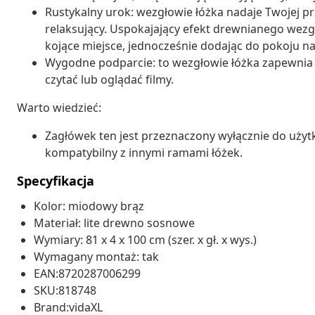
Rustykalny urok: wezgłowie łóżka nadaje Twojej pr
relaksujący. Uspokajający efekt drewnianego wezgł
kojące miejsce, jednocześnie dodając do pokoju na
Wygodne podparcie: to wezgłowie łóżka zapewnia d
czytać lub oglądać filmy.
Warto wiedzieć:
Zagłówek ten jest przeznaczony wyłącznie do użytk
kompatybilny z innymi ramami łóżek.
Specyfikacja
Kolor: miodowy brąz
Materiał: lite drewno sosnowe
Wymiary: 81 x 4 x 100 cm (szer. x gł. x wys.)
Wymagany montaż: tak
EAN:8720287006299
SKU:818748
Brand:vidaXL