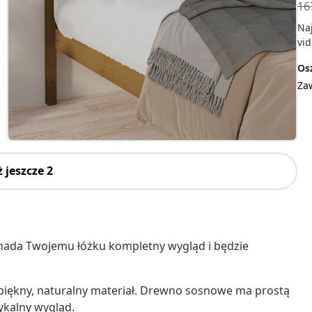
16
Na
vid
Osz
Za
 jeszcze 2
nada Twojemu łóżku kompletny wygląd i będzie
o piękny, naturalny materiał. Drewno sosnowe ma prostą
ykalny wygląd.