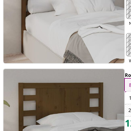
Ro
2
1