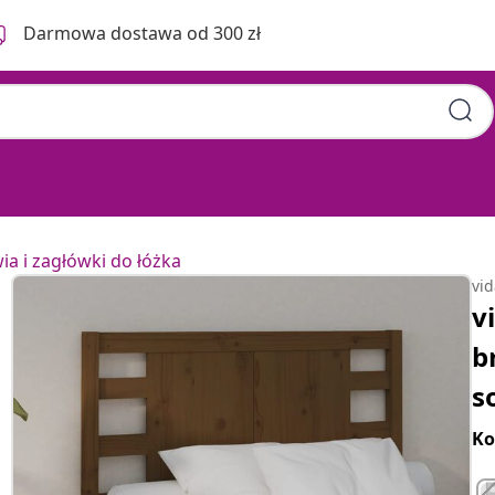
Darmowa dostawa od 300 zł
a i zagłówki do łóżka
vi
v
b
s
Ko