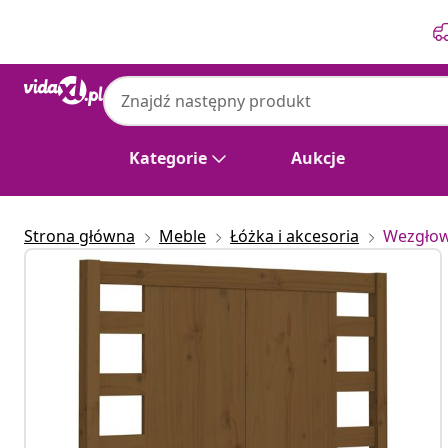
Poprzedni
Następny
Kategorie
Aukcje
Strona główna
Meble
Łóżka i akcesoria
Wezgłowi