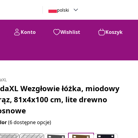
polski
Konto
Wishlist
Koszyk
daXL
idaXL Wezgłowie łóżka, miodowy
rąz, 81x4x100 cm, lite drewno
osnowe
lor
(6 dostępne opcje)