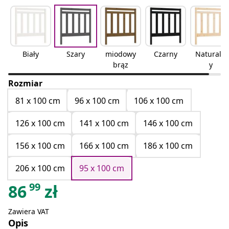
Biały
Szary
miodowy
Czarny
Naturaln
brąz
y
Rozmiar
81 x 100 cm
96 x 100 cm
106 x 100 cm
126 x 100 cm
141 x 100 cm
146 x 100 cm
156 x 100 cm
166 x 100 cm
186 x 100 cm
206 x 100 cm
95 x 100 cm
99
86
zł
Zawiera VAT
Opis