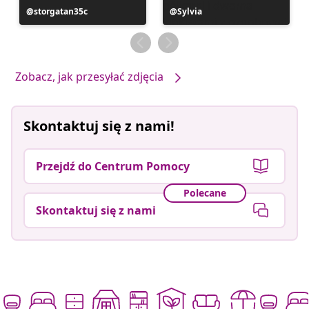
Post
storgatan35c
Post
Sylvia
opublikowany
opublikowany
przez
przez
Zobacz, jak przesyłać zdjęcia
Skontaktuj się z nami!
Przejdź do Centrum Pomocy
Polecane
Skontaktuj się z nami