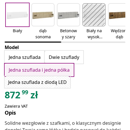
Biały
dąb
Betonow
Biały na
Wędzony
sonoma
y szary
wysoki
dąb
połysk
Model
Jedna szuflada
Dwie szuflady
Jedna szuflada i jedna półka
Jedna szuflada z diodą LED
99
872
zł
Zawiera VAT
Opis
Solidne wezgłowie z szafkami, o klasycznym designie