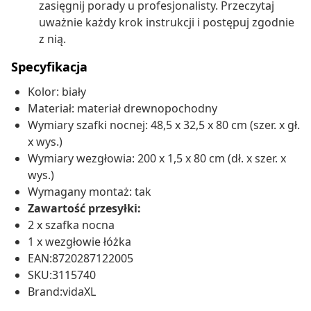
zasięgnij porady u profesjonalisty. Przeczytaj
uważnie każdy krok instrukcji i postępuj zgodnie
z nią.
Specyfikacja
Kolor: biały
Materiał: materiał drewnopochodny
Wymiary szafki nocnej: 48,5 x 32,5 x 80 cm (szer. x gł.
x wys.)
Wymiary wezgłowia: 200 x 1,5 x 80 cm (dł. x szer. x
wys.)
Wymagany montaż: tak
Zawartość przesyłki:
2 x szafka nocna
1 x wezgłowie łóżka
EAN:8720287122005
SKU:3115740
Brand:vidaXL