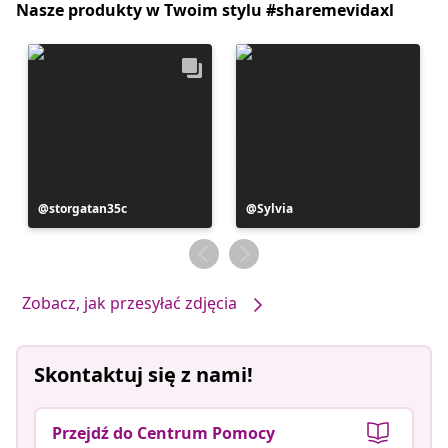
Nasze produkty w Twoim stylu #sharemevidaxl
Post
storgatan35c
Post
Sylvia
opublikowany
opublikowany
przez
przez
Zobacz, jak przesyłać zdjęcia
Skontaktuj się z nami!
Przejdź do Centrum Pomocy