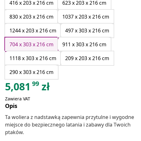
416 x 203 x 216 cm
623 x 203 x 216 cm
830 x 203 x 216 cm
1037 x 203 x 216 cm
1244 x 203 x 216 cm
497 x 303 x 216 cm
704 x 303 x 216 cm
911 x 303 x 216 cm
1118 x 303 x 216 cm
209 x 203 x 216 cm
290 x 303 x 216 cm
99
5,081
zł
Zawiera VAT
Opis
Ta woliera z nadstawką zapewnia przytulne i wygodne
miejsce do bezpiecznego latania i zabawy dla Twoich
ptaków.