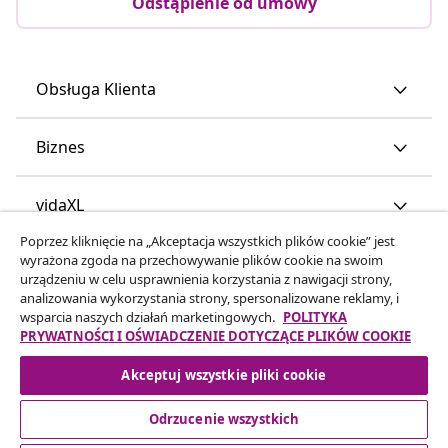
Odstąpienie od umowy
Obsługa Klienta
Biznes
vidaXL
Poprzez kliknięcie na „Akceptacja wszystkich plików cookie” jest
wyrażona zgoda na przechowywanie plików cookie na swoim
Odkryj więcej
urządzeniu w celu usprawnienia korzystania z nawigacji strony,
analizowania wykorzystania strony, spersonalizowane reklamy, i
wsparcia naszych działań marketingowych.
POLITYKA
PRYWATNOŚCI I OŚWIADCZENIE DOTYCZĄCE PLIKÓW COOKIE
Akceptuj wszystkie pliki cookie
Odrzucenie wszystkich
© 2008-2026 vidaXL www.vidaxl.pl jest sklepem internetowym
firmy vidaXL Marketplace Europe B.V