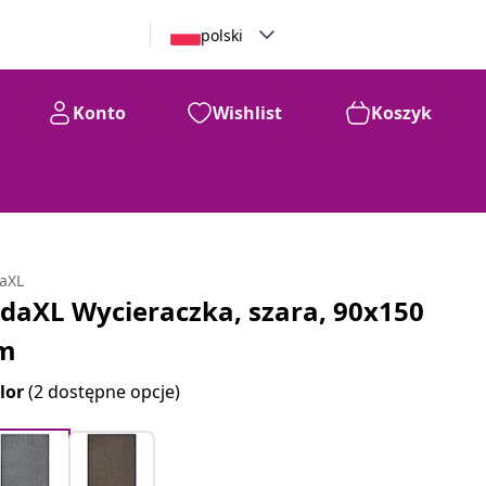
polski
Konto
Wishlist
Koszyk
daXL
idaXL Wycieraczka, szara, 90x150
m
lor
(2 dostępne opcje)