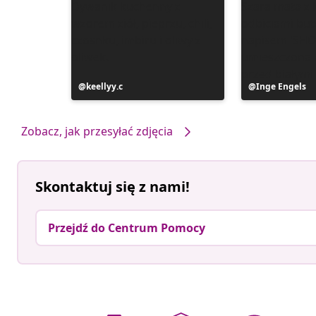
Post
keellyy.c
Post
Inge Engels
opublikowany
opublikowan
przez
przez
Zobacz, jak przesyłać zdjęcia
Skontaktuj się z nami!
Przejdź do Centrum Pomocy