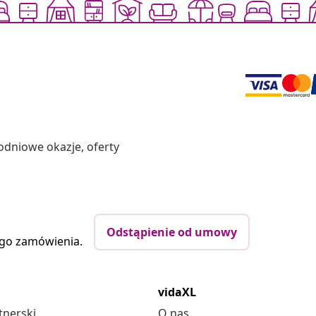
odniowe okazje, oferty
Odstąpienie od umowy
ego zamówienia.
vidaXL
tnerski
O nas