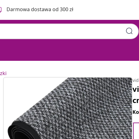
Darmowa dostawa od 300 zł
zki
vi
v
c
Ko