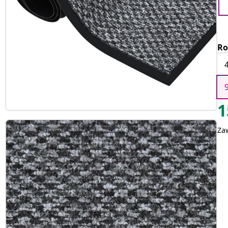
Ro
1
Za