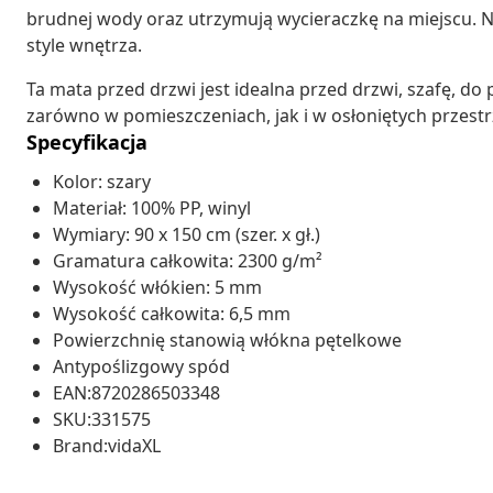
brudnej wody oraz utrzymują wycieraczkę na miejscu. 
style wnętrza.
Ta mata przed drzwi jest idealna przed drzwi, szafę, do
zarówno w pomieszczeniach, jak i w osłoniętych przest
Specyfikacja
Kolor: szary
Materiał: 100% PP, winyl
Wymiary: 90 x 150 cm (szer. x gł.)
Gramatura całkowita: 2300 g/m²
Wysokość włókien: 5 mm
Wysokość całkowita: 6,5 mm
Powierzchnię stanowią włókna pętelkowe
Antypoślizgowy spód
EAN:8720286503348
SKU:331575
Brand:vidaXL