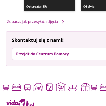
ele
Post
storgatan35c
Post
Sylvia
opublikowany
opublikowan
przez
przez
Zobacz, jak przesyłać zdjęcia
Skontaktuj się z nami!
Przejdź do Centrum Pomocy