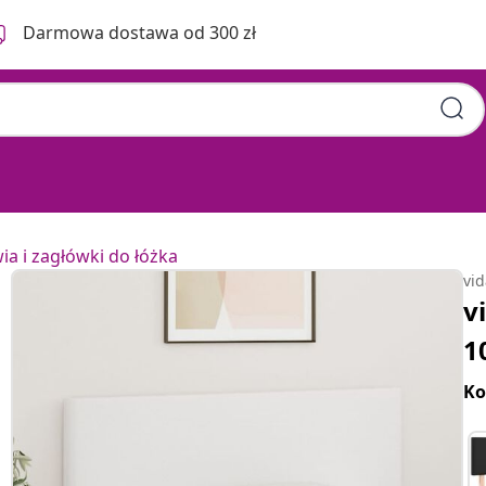
Darmowa dostawa od 300 zł
a i zagłówki do łóżka
vi
v
1
Ko