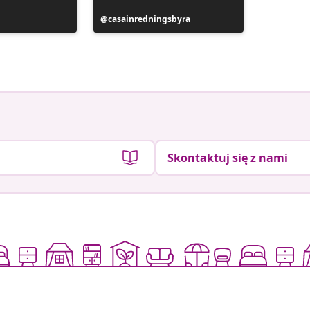
Post
casainredningsbyra
Post
Siobhan
y
opublikowany
opublik
przez
przez
Skontaktuj się z nami