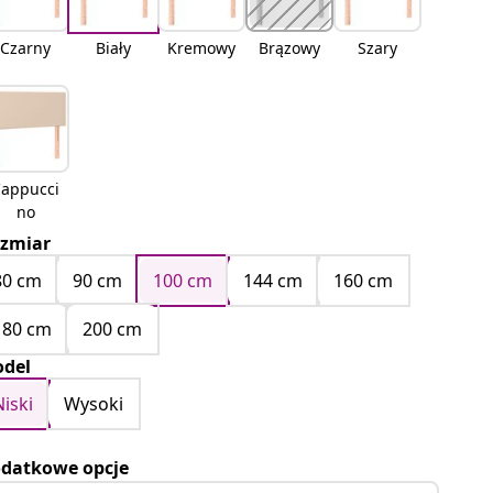
Czarny
Biały
Kremowy
Brązowy
Szary
appucci
no
zmiar
80 cm
90 cm
100 cm
144 cm
160 cm
180 cm
200 cm
del
Niski
Wysoki
datkowe opcje