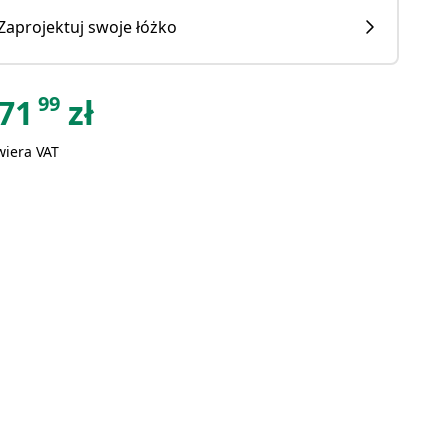
Zaprojektuj swoje łóżko
99
71
zł
wiera VAT