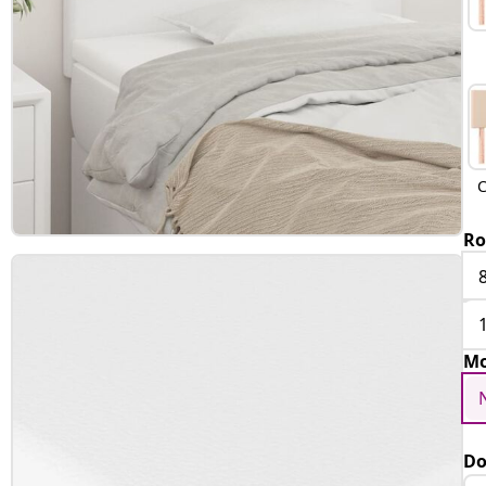
C
Ro
Mo
Do