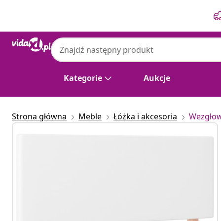
Poprzedni
Następny
Kategorie
Aukcje
Strona główna
Meble
Łóżka i akcesoria
Wezgłowi