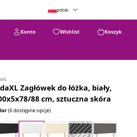
polski
Konto
Wishlist
Koszyk
daXL
idaXL Zagłówek do łóżka, biały,
00x5x78/88 cm, sztuczna skóra
lor
(6 dostępne opcje)