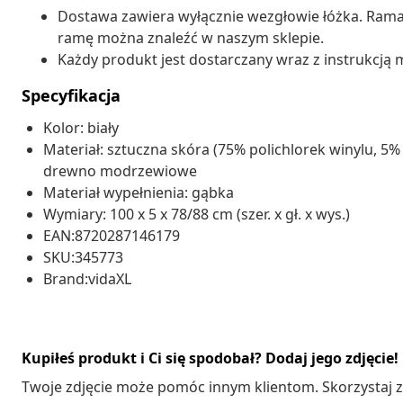
Dostawa zawiera wyłącznie wezgłowie łóżka. Rama 
ramę można znaleźć w naszym sklepie.
Każdy produkt jest dostarczany wraz z instrukcją m
Specyfikacja
Kolor: biały
Materiał: sztuczna skóra (75% polichlorek winylu, 5%
drewno modrzewiowe
Materiał wypełnienia: gąbka
Wymiary: 100 x 5 x 78/88 cm (szer. x gł. x wys.)
EAN:8720287146179
SKU:345773
Brand:vidaXL
Kupiłeś produkt i Ci się spodobał? Dodaj jego zdjęcie!
Twoje zdjęcie może pomóc innym klientom. Skorzystaj z 