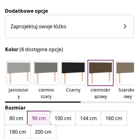
Dodatkowe opcje
Zaprojektuj swoje łóżko
Kolor
(8 dostępne opcje)
Jasnoszar
ciemno
Czarny
ciemnobr
Szarobeż
y
szary
ązowy
owy
Rozmiar
80 cm
90 cm
100 cm
144 cm
160 cm
180 cm
200 cm