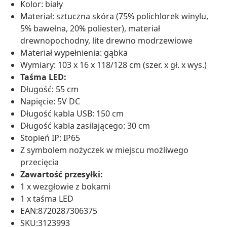
Kolor: biały
Materiał: sztuczna skóra (75% polichlorek winylu,
5% bawełna, 20% poliester), materiał
drewnopochodny, lite drewno modrzewiowe
Materiał wypełnienia: gąbka
Wymiary: 103 x 16 x 118/128 cm (szer. x gł. x wys.)
Taśma LED:
Długość: 55 cm
Napięcie: 5V DC
Długość kabla USB: 150 cm
Długość kabla zasilającego: 30 cm
Stopień IP: IP65
Z symbolem nożyczek w miejscu możliwego
przecięcia
Zawartość przesyłki:
1 x wezgłowie z bokami
1 x taśma LED
EAN:8720287306375
SKU:3123993