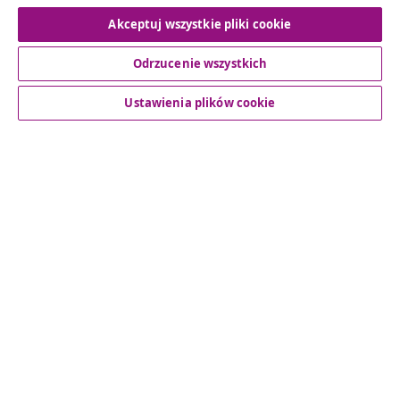
Odstąpienie od umowy
Akceptuj wszystkie pliki cookie
Odrzucenie wszystkich
Obsługa Klienta
Ustawienia plików cookie
Biznes
vidaXL
Odkryj więcej
© 2008-2026 vidaXL www.vidaxl.pl jest sklepem internetowym