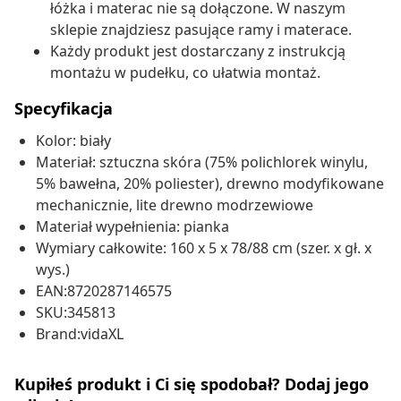
łóżka i materac nie są dołączone. W naszym
sklepie znajdziesz pasujące ramy i materace.
Każdy produkt jest dostarczany z instrukcją
montażu w pudełku, co ułatwia montaż.
Specyfikacja
Kolor: biały
Materiał: sztuczna skóra (75% polichlorek winylu,
5% bawełna, 20% poliester), drewno modyfikowane
mechanicznie, lite drewno modrzewiowe
Materiał wypełnienia: pianka
Wymiary całkowite: 160 x 5 x 78/88 cm (szer. x gł. x
wys.)
EAN:8720287146575
SKU:345813
Brand:vidaXL
Kupiłeś produkt i Ci się spodobał? Dodaj jego