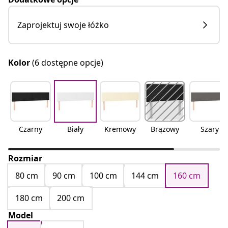
Zaprojektuj swoje łóżko
Kolor
(6 dostępne opcje)
Czarny
Biały
Kremowy
Brązowy
Szary
Rozmiar
80 cm
90 cm
100 cm
144 cm
160 cm
180 cm
200 cm
Model