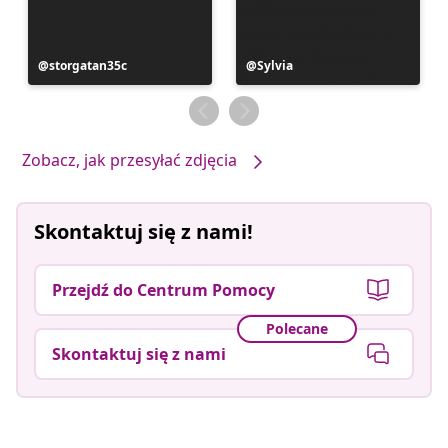
Post
storgatan35c
Post
Sylvia
opublikowany
opublikowany
przez
przez
Zobacz, jak przesyłać zdjęcia
Skontaktuj się z nami!
Przejdź do Centrum Pomocy
Polecane
Skontaktuj się z nami