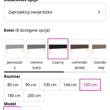
Zaprojektuj swoje łóżko
Kolor
(8 dostępne opcje)
Jasnoszar
ciemno
Czarny
ciemnobr
Szarobeż
y
szary
ązowy
owy
Rozmiar
80 cm
90 cm
100 cm
144 cm
160 cm
180 cm
200 cm
Model