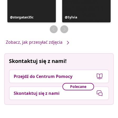
Post
storgatan35c
Post
Sylvia
opublikowany
opublikowany
przez
przez
Zobacz, jak przesyłać zdjęcia
Skontaktuj się z nami!
Przejdź do Centrum Pomocy
Polecane
Skontaktuj się z nami