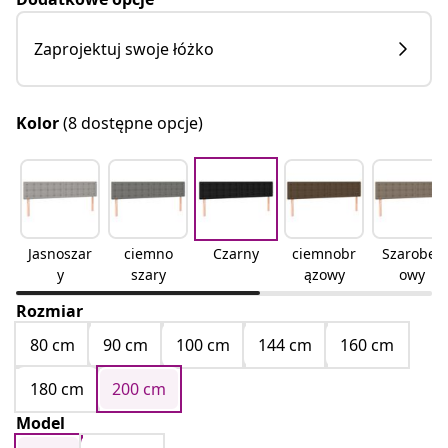
Zaprojektuj swoje łóżko
Kolor
(8 dostępne opcje)
Jasnoszar
ciemno
Czarny
ciemnobr
Szarobeż
y
szary
ązowy
owy
Rozmiar
80 cm
90 cm
100 cm
144 cm
160 cm
180 cm
200 cm
Model