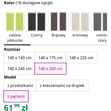
Kolor
(18 dostępne opcje)
zielone
Czarny
Brązowy
Kremowy
ciemno
jabłuszko
szary
Rozmiar
140 x 140 cm
140 x 175 cm
140 x 225 cm
140 x 245 cm
140 x 260 cm
Model
z przelotkami
z kieszeniami na drążek
z pętlami
99
61
zł