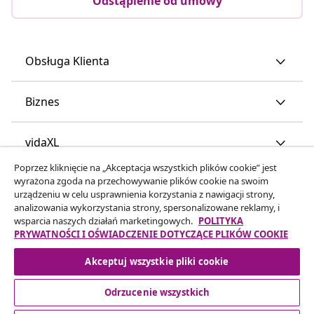
Odstąpienie od umowy
Obsługa Klienta
Biznes
vidaXL
Poprzez kliknięcie na „Akceptacja wszystkich plików cookie” jest
wyrażona zgoda na przechowywanie plików cookie na swoim
Odkryj więcej
urządzeniu w celu usprawnienia korzystania z nawigacji strony,
analizowania wykorzystania strony, spersonalizowane reklamy, i
wsparcia naszych działań marketingowych.
POLITYKA
PRYWATNOŚCI I OŚWIADCZENIE DOTYCZĄCE PLIKÓW COOKIE
Akceptuj wszystkie pliki cookie
Odrzucenie wszystkich
© 2008-2026 vidaXL www.vidaxl.pl jest sklepem internetowym
firmy vidaXL Marketplace Europe B.V