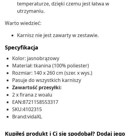
temperaturze, dzięki czemu jest łatwa w
utrzymaniu.
Warto wiedzieć:
Karnisz nie jest zawarty w zestawie.
Specyfikacja
Kolor: jasnobrązowy
Materiał: tkanina (100% poliester)
Rozmiar: 140 x 260 cm (szer. x wys.)
Pasuje do wszystkich karniszy
Zawartość przesyłki:
2 x firana z woalu
EAN:8721158553317
SKU:4102315
Brand:vidaXL
Kupiłeś produkt i Ci się spodobał? Dodaj jego