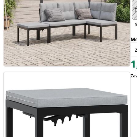
Mo
1
Za