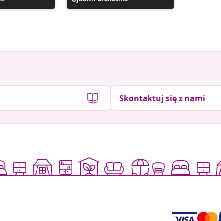
y
opublikowany
opublik
przez
przez
Skontaktuj się z nami