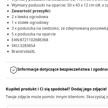
Wymiary poduszki na oparcie: 50 x 43 x 12 cm (dł. x sze
Zawartość przesyłki:
2 x ławka ogrodowa
1 x stołek ogrodowy
3 x poduszka na siedzisko, ze zdejmowaną poszewką
5 x poduszka na oparcie
EAN:8721102686368
SKU:3283654
Brand:vidaXL
Informacje dotyczące bezpieczeństwa i zgodno
Kupiłeś produkt i Ci się spodobał? Dodaj jego zdjęcie!
Twoje zdjęcie może pomóc innym klientom. Skorzystaj z 