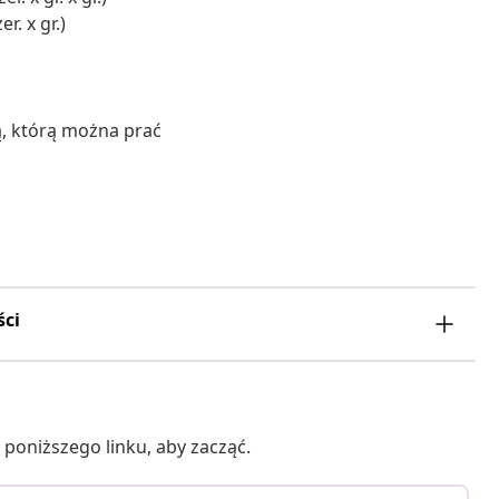
r. x gr.)
, którą można prać
ści
poniższego linku, aby zacząć.