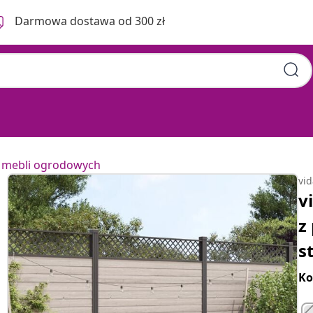
Darmowa dostawa od 300 zł
 mebli ogrodowych
vi
v
z
s
Ko