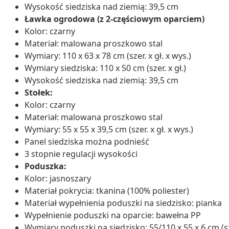
Wysokość siedziska nad ziemią: 39,5 cm
Ławka ogrodowa (z 2-częściowym oparciem)
Kolor: czarny
Materiał: malowana proszkowo stal
Wymiary: 110 x 63 x 78 cm (szer. x gł. x wys.)
Wymiary siedziska: 110 x 50 cm (szer. x gł.)
Wysokość siedziska nad ziemią: 39,5 cm
Stołek:
Kolor: czarny
Materiał: malowana proszkowo stal
Wymiary: 55 x 55 x 39,5 cm (szer. x gł. x wys.)
Panel siedziska można podnieść
3 stopnie regulacji wysokości
Poduszka:
Kolor: jasnoszary
Materiał pokrycia: tkanina (100% poliester)
Materiał wypełnienia poduszki na siedzisko: pianka
Wypełnienie poduszki na oparcie: bawełna PP
Wymiary poduszki na siedzisko: 55/110 x 55 x 6 cm (szer