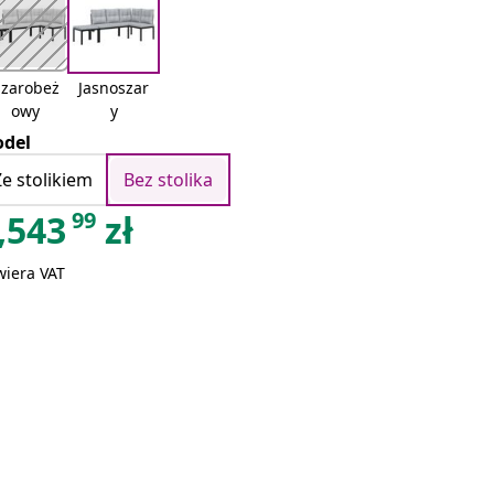
Szarobeż
Jasnoszar
owy
y
del
Ze stolikiem
Bez stolika
99
,543
zł
wiera VAT