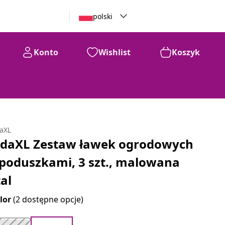
polski
Konto
Wishlist
Koszyk
daXL
idaXL Zestaw ławek ogrodowych
 poduszkami, 3 szt., malowana
tal
lor
(2 dostępne opcje)