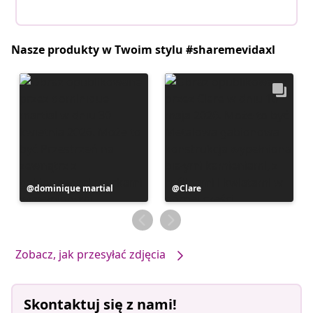
Nasze produkty w Twoim stylu #sharemevidaxl
Post
dominique martial
Post
Clare
opublikowany
opublikowany
przez
przez
Zobacz, jak przesyłać zdjęcia
Skontaktuj się z nami!