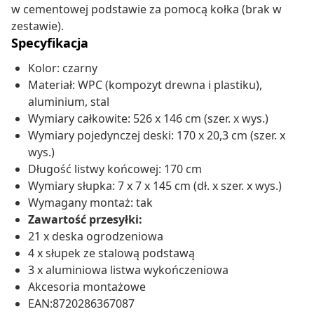
w cementowej podstawie za pomocą kołka (brak w
zestawie).
Specyfikacja
Kolor: czarny
Materiał: WPC (kompozyt drewna i plastiku),
aluminium, stal
Wymiary całkowite: 526 x 146 cm (szer. x wys.)
Wymiary pojedynczej deski: 170 x 20,3 cm (szer. x
wys.)
Długość listwy końcowej: 170 cm
Wymiary słupka: 7 x 7 x 145 cm (dł. x szer. x wys.)
Wymagany montaż: tak
Zawartość przesyłki:
21 x deska ogrodzeniowa
4 x słupek ze stalową podstawą
3 x aluminiowa listwa wykończeniowa
Akcesoria montażowe
EAN:8720286367087