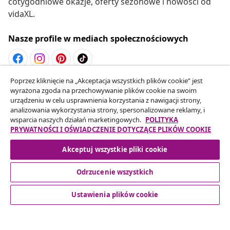
cotygodniowe okazje, oferty sezonowe i nowości od
vidaXL.
Nasze profile w mediach społecznościowych
Poprzez kliknięcie na „Akceptacja wszystkich plików cookie” jest
Odstąpienie od umowy
wyrażona zgoda na przechowywanie plików cookie na swoim
Złóż wniosek o odstąpienie od umowy dotyczącej
urządzeniu w celu usprawnienia korzystania z nawigacji strony,
analizowania wykorzystania strony, spersonalizowane reklamy, i
Twojego zamówienia.
wsparcia naszych działań marketingowych.
POLITYKA
PRYWATNOŚCI I OŚWIADCZENIE DOTYCZĄCE PLIKÓW COOKIE
Odstąpienie od umowy
Akceptuj wszystkie pliki cookie
Odrzucenie wszystkich
Obsługa Klienta
Ustawienia plików cookie
Biznes