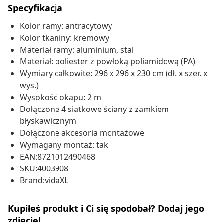
Specyfikacja
Kolor ramy: antracytowy
Kolor tkaniny: kremowy
Materiał ramy: aluminium, stal
Materiał: poliester z powłoką poliamidową (PA)
Wymiary całkowite: 296 x 296 x 230 cm (dł. x szer. x
wys.)
Wysokość okapu: 2 m
Dołączone 4 siatkowe ściany z zamkiem
błyskawicznym
Dołączone akcesoria montażowe
Wymagany montaż: tak
EAN:8721012490468
SKU:4003908
Brand:vidaXL
Kupiłeś produkt i Ci się spodobał? Dodaj jego
zdjęcie!