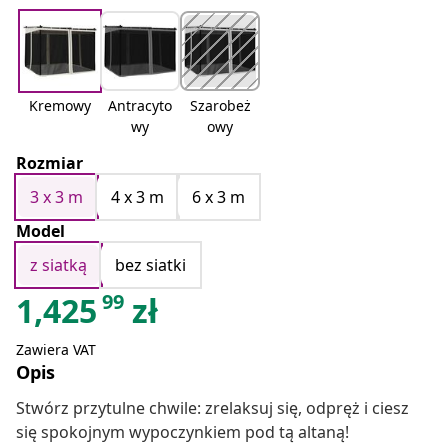
Kremowy
Antracyto
Szarobeż
wy
owy
Rozmiar
3 x 3 m
4 x 3 m
6 x 3 m
Model
z siatką
bez siatki
99
1,425
zł
Zawiera VAT
Opis
Stwórz przytulne chwile: zrelaksuj się, odpręż i ciesz
się spokojnym wypoczynkiem pod tą altaną!