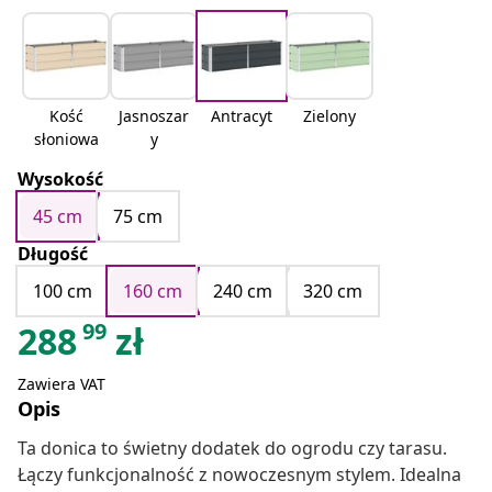
Kość
Jasnoszar
Antracyt
Zielony
słoniowa
y
Wysokość
45 cm
75 cm
Długość
100 cm
160 cm
240 cm
320 cm
99
288
zł
Zawiera VAT
Opis
Ta donica to świetny dodatek do ogrodu czy tarasu.
Łączy funkcjonalność z nowoczesnym stylem. Idealna