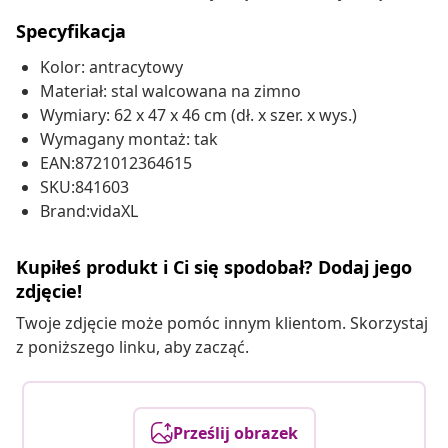
Specyfikacja
Kolor: antracytowy
Materiał: stal walcowana na zimno
Wymiary: 62 x 47 x 46 cm (dł. x szer. x wys.)
Wymagany montaż: tak
EAN:8721012364615
SKU:841603
Brand:vidaXL
Kupiłeś produkt i Ci się spodobał? Dodaj jego
zdjęcie!
Twoje zdjęcie może pomóc innym klientom. Skorzystaj
z poniższego linku, aby zacząć.
Prześlij obrazek