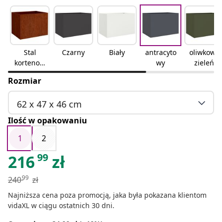
Stal
Czarny
Biały
antracyto
oliwkowa
kortenow
wy
zieleń
ska
Rozmiar
62 x 47 x 46 cm
Ilość w opakowaniu
1
2
99
216
zł
99
240
zł
Najniższa cena poza promocją, jaka była pokazana klientom
vidaXL w ciągu ostatnich 30 dni.