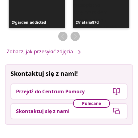
Post
garden_addicted_
Post
natalia87d
opublikowany
opublikowany
przez
przez
Zobacz, jak przesyłać zdjęcia
Skontaktuj się z nami!
Przejdź do Centrum Pomocy
Polecane
Skontaktuj się z nami