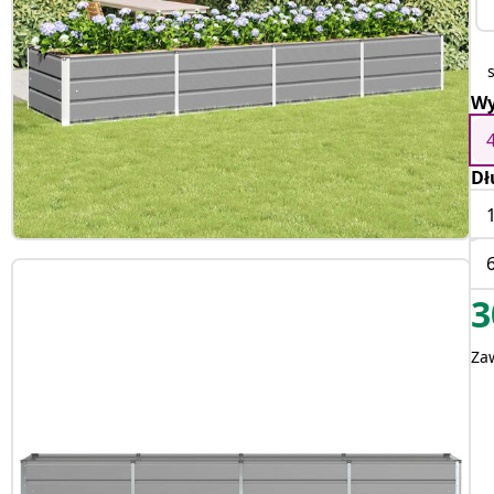
Wy
Dł
3
Za