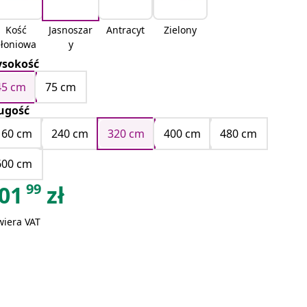
Kość
Jasnoszar
Antracyt
Zielony
słoniowa
y
sokość
45 cm
75 cm
ugość
160 cm
240 cm
320 cm
400 cm
480 cm
600 cm
99
01
zł
wiera VAT