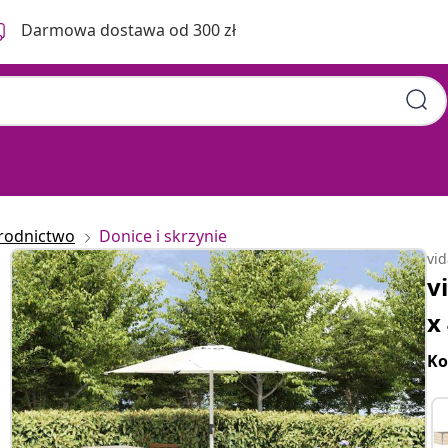
Darmowa dostawa od 300 zł
rodnictwo
Donice i skrzynie
vi
v
x
Ko