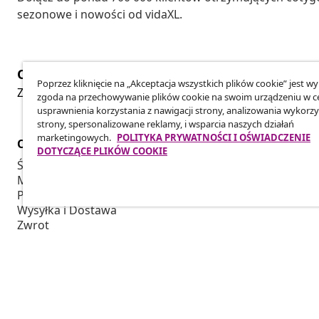
sezonowe i nowości od vidaXL.
Odstąpienie od umowy
Poprzez kliknięcie na „Akceptacja wszystkich plików cookie” jest w
Złóż wniosek o odstąpienie od umowy dotyczącej Twoj
zgoda na przechowywanie plików cookie na swoim urządzeniu w c
usprawnienia korzystania z nawigacji strony, analizowania wykorzy
strony, spersonalizowane reklamy, i wsparcia naszych działań
marketingowych.
POLITYKA PRYWATNOŚCI I OŚWIADCZENIE
Obsługa Klienta
Biznes
DOTYCZĄCE PLIKÓW COOKIE
Śledź swoje zamówienie
Program Par
Moje konto
Produkuj dla
Płatność
Współpraca 
Wysyłka i Dostawa
Zwrot
Informacje o produkcie
Zamówienie