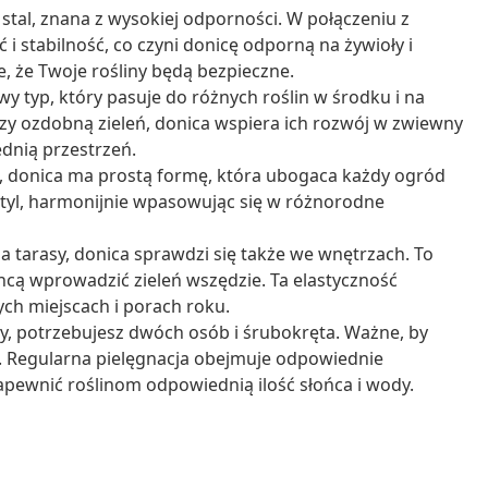
stal, znana z wysokiej odporności. W połączeniu z
 i stabilność, co czyni donicę odporną na żywioły i
e, że Twoje rośliny będą bezpieczne.
 typ, który pasuje do różnych roślin w środku i na
 czy ozdobną zieleń, donica wspiera ich rozwój w zwiewny
dnią przestrzeń.
, donica ma prostą formę, która ubogaca każdy ogród
styl, harmonijnie wpasowując się w różnorodne
a tarasy, donica sprawdzi się także we wnętrzach. To
chcą wprowadzić zieleń wszędzie. Ta elastyczność
ch miejscach i porach roku.
y, potrzebujesz dwóch osób i śrubokręta. Ważne, by
e. Regularna pielęgnacja obejmuje odpowiednie
zapewnić roślinom odpowiednią ilość słońca i wody.