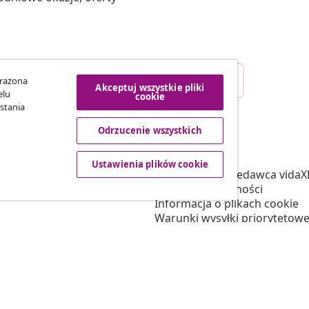
Odstąpienie od umowy
yrażona
Akceptuj wszystkie pliki
ego zamówienia.
elu
cookie
stania
Odrzucenie wszystkich
vidaXL
tnerski
O nas
Ustawienia plików cookie
 vidaXL
Regulamin Sprzedawca vidaX
marketingowa
Polityka prywatności
Informacja o plikach cookie
Warunki wysyłki priorytetowe
Ustawienia plików cookie
Pracuj w vidaXL
Bezpieczeństwo
Osoba odpowiedzialna w UE
Polityką EPR
Deklaracja dostępności