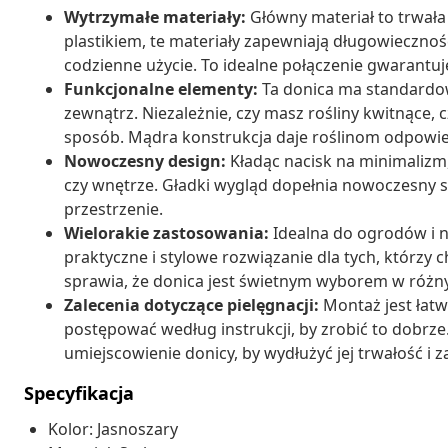
Wytrzymałe materiały:
Główny materiał to trwała 
plastikiem, te materiały zapewniają długowieczność
codzienne użycie. To idealne połączenie gwarantuj
Funkcjonalne elementy:
Ta donica ma standardowy
zewnątrz. Niezależnie, czy masz rośliny kwitnące,
sposób. Mądra konstrukcja daje roślinom odpowie
Nowoczesny design:
Kładąc nacisk na minimalizm
czy wnętrze. Gładki wygląd dopełnia nowoczesny 
przestrzenie.
Wielorakie zastosowania:
Idealna do ogrodów i n
praktyczne i stylowe rozwiązanie dla tych, którzy 
sprawia, że donica jest świetnym wyborem w różny
Zalecenia dotyczące pielęgnacji:
Montaż jest łatw
postępować według instrukcji, by zrobić to dobrz
umiejscowienie donicy, by wydłużyć jej trwałość i 
Specyfikacja
Kolor: Jasnoszary