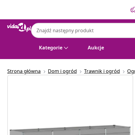
Poprzedni
Następny
Kategorie
Aukcje
Strona główna
Dom i ogród
Trawnik i ogród
Og