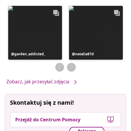
Post
garden_addicted_
Post
natalia87d
opublikowany
opublikowany
przez
przez
Zobacz, jak przesyłać zdjęcia
Skontaktuj się z nami!
Przejdź do Centrum Pomocy
Polecane