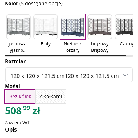
Kolor
(5 dostępne opcje)
jasnoszar
Biały
Niebiesk
brązowy
Czarny
yJasnosz
oszary
Brązowy
ary
Rozmiar
120 x 120 x 121,5 cm120 x 120 x 121.5 cm
Model
Bez kółek
Z kółkami
99
508
zł
Zawiera VAT
Opis