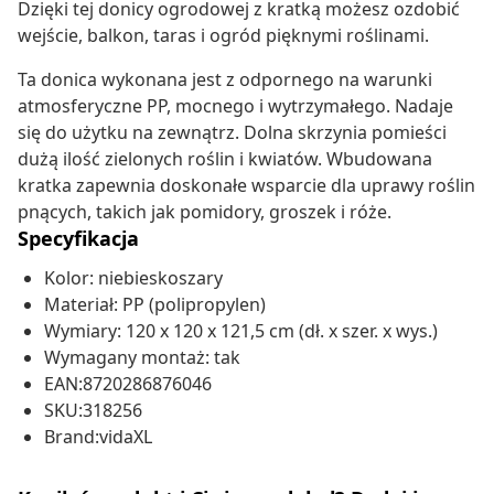
Dzięki tej donicy ogrodowej z kratką możesz ozdobić
wejście, balkon, taras i ogród pięknymi roślinami.
Ta donica wykonana jest z odpornego na warunki
atmosferyczne PP, mocnego i wytrzymałego. Nadaje
się do użytku na zewnątrz. Dolna skrzynia pomieści
dużą ilość zielonych roślin i kwiatów. Wbudowana
kratka zapewnia doskonałe wsparcie dla uprawy roślin
pnących, takich jak pomidory, groszek i róże.
Specyfikacja
Kolor: niebieskoszary
Materiał: PP (polipropylen)
Wymiary: 120 x 120 x 121,5 cm (dł. x szer. x wys.)
Wymagany montaż: tak
EAN:8720286876046
SKU:318256
Brand:vidaXL