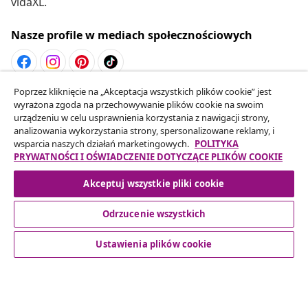
vidaXL.
Nasze profile w mediach społecznościowych
Poprzez kliknięcie na „Akceptacja wszystkich plików cookie” jest
Odstąpienie od umowy
wyrażona zgoda na przechowywanie plików cookie na swoim
Złóż wniosek o odstąpienie od umowy dotyczącej
urządzeniu w celu usprawnienia korzystania z nawigacji strony,
analizowania wykorzystania strony, spersonalizowane reklamy, i
Twojego zamówienia.
wsparcia naszych działań marketingowych.
POLITYKA
PRYWATNOŚCI I OŚWIADCZENIE DOTYCZĄCE PLIKÓW COOKIE
Odstąpienie od umowy
Akceptuj wszystkie pliki cookie
Odrzucenie wszystkich
Obsługa Klienta
Ustawienia plików cookie
Biznes