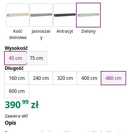
Kość
Jasnoszar
Antracyt
Zielony
słoniowa
y
Wysokość
45 cm
75 cm
Długość
160 cm
240 cm
320 cm
400 cm
480 cm
600 cm
99
390
zł
Zawiera VAT
Opis