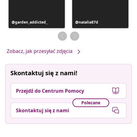
Post
garden_addicted_
Post
natalia87d
opublikowany
opublikowany
przez
przez
Zobacz, jak przesyłać zdjęcia
Skontaktuj się z nami!
Przejdź do Centrum Pomocy
Polecane
Skontaktuj się z nami