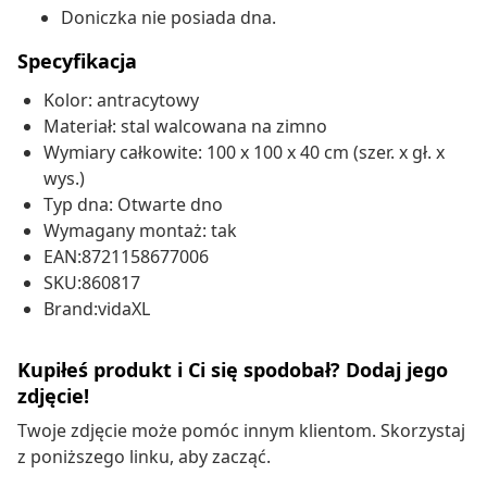
Doniczka nie posiada dna.
Specyfikacja
Kolor: antracytowy
Materiał: stal walcowana na zimno
Wymiary całkowite: 100 x 100 x 40 cm (szer. x gł. x
wys.)
Typ dna: Otwarte dno
Wymagany montaż: tak
EAN:8721158677006
SKU:860817
Brand:vidaXL
Kupiłeś produkt i Ci się spodobał? Dodaj jego
zdjęcie!
Twoje zdjęcie może pomóc innym klientom. Skorzystaj
z poniższego linku, aby zacząć.