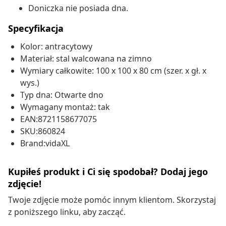
Doniczka nie posiada dna.
Specyfikacja
Kolor: antracytowy
Materiał: stal walcowana na zimno
Wymiary całkowite: 100 x 100 x 80 cm (szer. x gł. x
wys.)
Typ dna: Otwarte dno
Wymagany montaż: tak
EAN:8721158677075
SKU:860824
Brand:vidaXL
Kupiłeś produkt i Ci się spodobał? Dodaj jego
zdjęcie!
Twoje zdjęcie może pomóc innym klientom. Skorzystaj
z poniższego linku, aby zacząć.