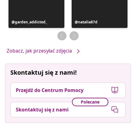
Post
garden_addicted_
Post
natalia87d
opublikowany
opublikowany
przez
przez
Zobacz, jak przesyłać zdjęcia
Skontaktuj się z nami!
Przejdź do Centrum Pomocy
Polecane
Skontaktuj się z nami