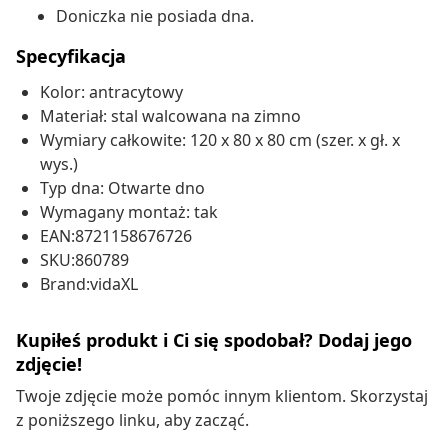
Doniczka nie posiada dna.
Specyfikacja
Kolor: antracytowy
Materiał: stal walcowana na zimno
Wymiary całkowite: 120 x 80 x 80 cm (szer. x gł. x
wys.)
Typ dna: Otwarte dno
Wymagany montaż: tak
EAN:8721158676726
SKU:860789
Brand:vidaXL
Kupiłeś produkt i Ci się spodobał? Dodaj jego
zdjęcie!
Twoje zdjęcie może pomóc innym klientom. Skorzystaj
z poniższego linku, aby zacząć.