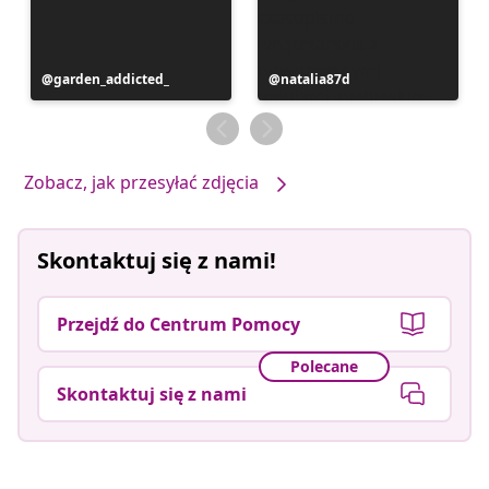
Post
garden_addicted_
Post
natalia87d
opublikowany
opublikowany
przez
przez
Zobacz, jak przesyłać zdjęcia
Skontaktuj się z nami!
Przejdź do Centrum Pomocy
Polecane
Skontaktuj się z nami