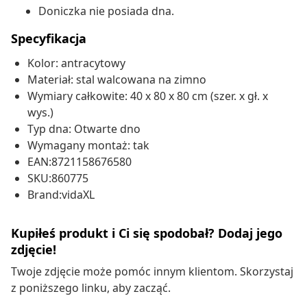
Doniczka nie posiada dna.
Specyfikacja
Kolor: antracytowy
Materiał: stal walcowana na zimno
Wymiary całkowite: 40 x 80 x 80 cm (szer. x gł. x
wys.)
Typ dna: Otwarte dno
Wymagany montaż: tak
EAN:8721158676580
SKU:860775
Brand:vidaXL
Kupiłeś produkt i Ci się spodobał? Dodaj jego
zdjęcie!
Twoje zdjęcie może pomóc innym klientom. Skorzystaj
z poniższego linku, aby zacząć.