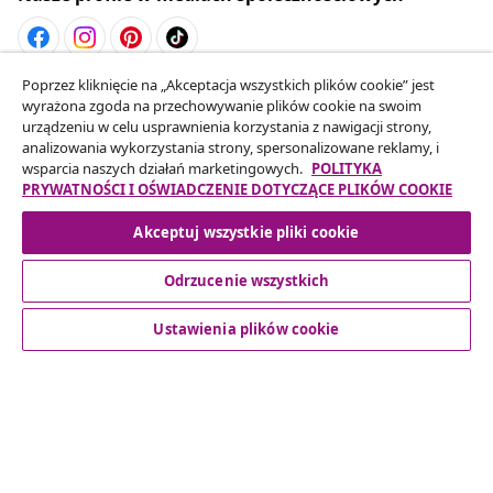
Poprzez kliknięcie na „Akceptacja wszystkich plików cookie” jest
Odstąpienie od umowy
wyrażona zgoda na przechowywanie plików cookie na swoim
Złóż wniosek o odstąpienie od umowy dotyczącej
urządzeniu w celu usprawnienia korzystania z nawigacji strony,
analizowania wykorzystania strony, spersonalizowane reklamy, i
Twojego zamówienia.
wsparcia naszych działań marketingowych.
POLITYKA
PRYWATNOŚCI I OŚWIADCZENIE DOTYCZĄCE PLIKÓW COOKIE
Odstąpienie od umowy
Akceptuj wszystkie pliki cookie
Odrzucenie wszystkich
Obsługa Klienta
Ustawienia plików cookie
Biznes
vidaXL