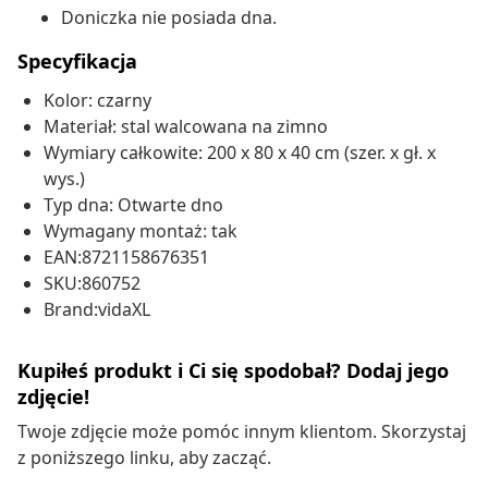
Doniczka nie posiada dna.
Specyfikacja
Kolor: czarny
Materiał: stal walcowana na zimno
Wymiary całkowite: 200 x 80 x 40 cm (szer. x gł. x
wys.)
Typ dna: Otwarte dno
Wymagany montaż: tak
EAN:8721158676351
SKU:860752
Brand:vidaXL
Kupiłeś produkt i Ci się spodobał? Dodaj jego
zdjęcie!
Twoje zdjęcie może pomóc innym klientom. Skorzystaj
z poniższego linku, aby zacząć.