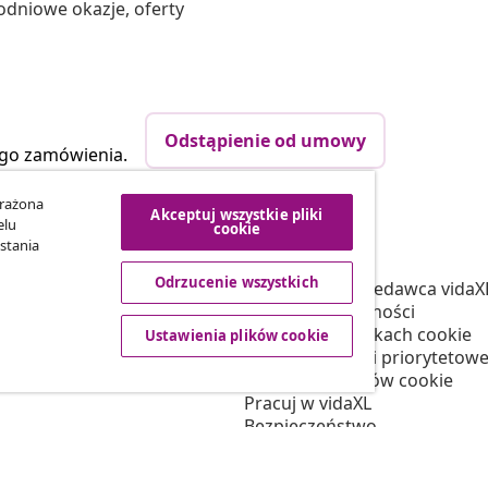
odniowe okazje, oferty
Odstąpienie od umowy
ego zamówienia.
yrażona
Akceptuj wszystkie pliki
elu
cookie
vidaXL
stania
tnerski
O nas
Odrzucenie wszystkich
 vidaXL
Regulamin Sprzedawca vidaX
marketingowa
Polityka prywatności
Informacja o plikach cookie
Ustawienia plików cookie
Warunki wysyłki priorytetowe
Ustawienia plików cookie
Pracuj w vidaXL
Bezpieczeństwo
Osoba odpowiedzialna w UE
Polityką EPR