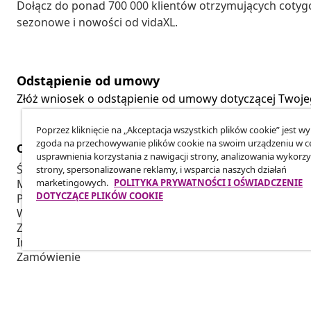
Dołącz do ponad 700 000 klientów otrzymujących cotyg
sezonowe i nowości od vidaXL.
Odstąpienie od umowy
Złóż wniosek o odstąpienie od umowy dotyczącej Twoj
Poprzez kliknięcie na „Akceptacja wszystkich plików cookie” jest w
zgoda na przechowywanie plików cookie na swoim urządzeniu w c
Obsługa Klienta
Biznes
usprawnienia korzystania z nawigacji strony, analizowania wykorzy
Śledź swoje zamówienie
Program Par
strony, spersonalizowane reklamy, i wsparcia naszych działań
marketingowych.
POLITYKA PRYWATNOŚCI I OŚWIADCZENIE
Moje konto
Produkuj dla
DOTYCZĄCE PLIKÓW COOKIE
Płatność
Współpraca 
Wysyłka i Dostawa
Zwrot
Informacje o produkcie
Zamówienie