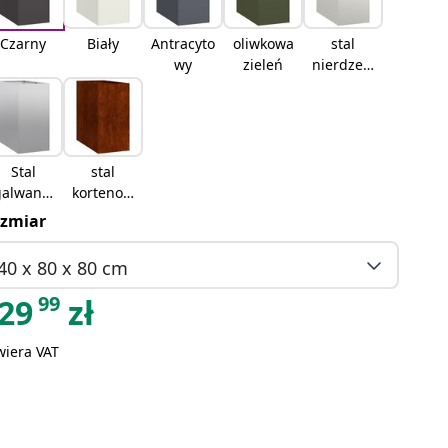
Czarny
Biały
Antracyto
oliwkowa
stal
wy
zieleń
nierdzew
na
Stal
stal
galwaniz
kortenow
owana
ska
zmiar
40 x 80 x 80 cm
99
29
zł
wiera VAT