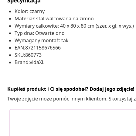
Specyfikacja
Kolor: czarny
Materiał: stal walcowana na zimno
Wymiary całkowite: 40 x 80 x 80 cm (szer. x gł. x wys.)
Typ dna: Otwarte dno
Wymagany montaż: tak
EAN:8721158676566
SKU:860773
Brand:vidaXL
Kupiłeś produkt i Ci się spodobał? Dodaj jego zdjęcie!
Twoje zdjęcie może pomóc innym klientom. Skorzystaj z 