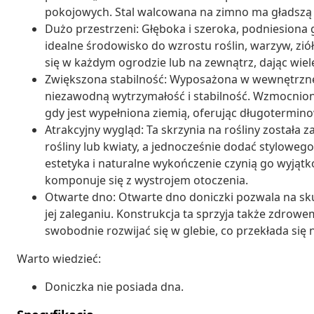
pokojowych. Stal walcowana na zimno ma gładszą p
Dużo przestrzeni: Głęboka i szeroka, podniesiona 
idealne środowisko do wzrostu roślin, warzyw, zió
się w każdym ogrodzie lub na zewnątrz, dając wiel
Zwiększona stabilność: Wyposażona w wewnętrzne 
niezawodną wytrzymałość i stabilność. Wzmocniona
gdy jest wypełniona ziemią, oferując długotermino
Atrakcyjny wygląd: Ta skrzynia na rośliny został
rośliny lub kwiaty, a jednocześnie dodać stylow
estetyka i naturalne wykończenie czynią go wyją
komponuje się z wystrojem otoczenia.
Otwarte dno: Otwarte dno doniczki pozwala na s
jej zaleganiu. Konstrukcja ta sprzyja także zdro
swobodnie rozwijać się w glebie, co przekłada się
Warto wiedzieć:
Doniczka nie posiada dna.