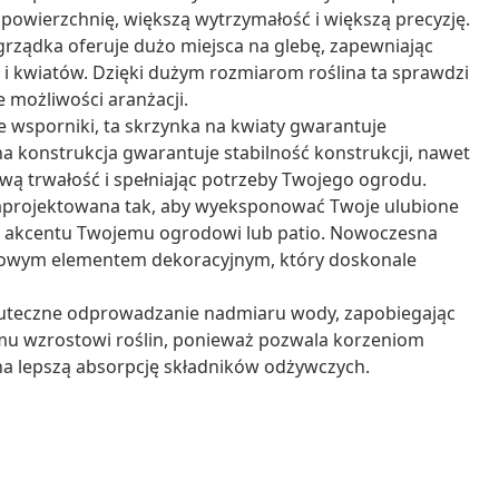
owierzchnię, większą wytrzymałość i większą precyzję.
grządka oferuje dużo miejsca na glebę, zapewniając
ł i kwiatów. Dzięki dużym rozmiarom roślina ta sprawdzi
e możliwości aranżacji.
wsporniki, ta skrzynka na kwiaty gwarantuje
 konstrukcja gwarantuje stabilność konstrukcji, nawet
wą trwałość i spełniając potrzeby Twojego ogrodu.
a zaprojektowana tak, aby wyeksponować Twoje ulubione
ego akcentu Twojemu ogrodowi lub patio. Nowoczesna
tkowym elementem dekoracyjnym, który doskonale
kuteczne odprowadzanie nadmiaru wody, zapobiegając
wemu wzrostowi roślin, ponieważ pozwala korzeniom
 na lepszą absorpcję składników odżywczych.