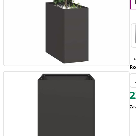
Ro
2
Za