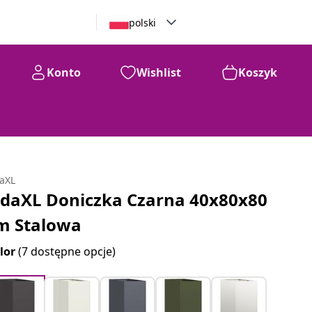
polski
Konto
Wishlist
Koszyk
daXL
idaXL Doniczka Czarna 40x80x80
m Stalowa
lor
(7 dostępne opcje)