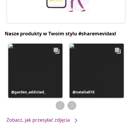
Nasze produkty w Twoim stylu #sharemevidaxl
Post
garden_addicted_
Post
natalia87d
opublikowany
opublikowany
przez
przez
Zobacz, jak przesyłać zdjęcia