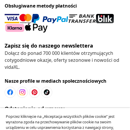
Obsługiwane metody płatności
Zapisz się do naszego newslettera
Dołącz do ponad 700 000 klientów otrzymujących
cotygodniowe okazje, oferty sezonowe i nowości od
vidaXL.
Nasze profile w mediach społecznościowych
Odstąpienie od umowy
Złóż wniosek o odstąpienie od umowy dotyczącej
Poprzez kliknięcie na „Akceptacja wszystkich plików cookie” jest
wyrażona zgoda na przechowywanie plików cookie na swoim
Twojego zamówienia.
urządzeniu w celu usprawnienia korzystania z nawigacji strony,