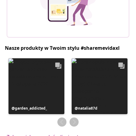
Nasze produkty w Twoim stylu #sharemevidaxl
Post
garden_addicted_
Post
natalia87d
opublikowany
opublikowany
przez
przez