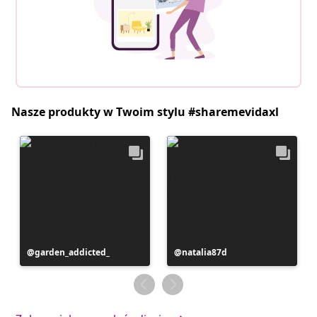
Nasze produkty w Twoim stylu #sharemevidaxl
Post
garden_addicted_
Post
natalia87d
opublikowany
opublikowany
przez
przez