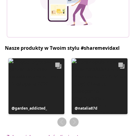
Nasze produkty w Twoim stylu #sharemevidaxl
Post
garden_addicted_
Post
natalia87d
opublikowany
opublikowany
przez
przez