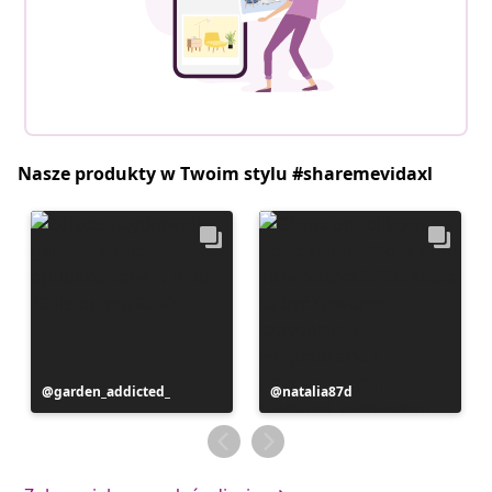
Nasze produkty w Twoim stylu #sharemevidaxl
Post
garden_addicted_
Post
natalia87d
opublikowany
opublikowany
przez
przez