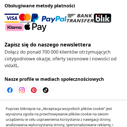
Obsługiwane metody płatności
Zapisz się do naszego newslettera
Dołącz do ponad 700 000 klientów otrzymujących
cotygodniowe okazje, oferty sezonowe i nowości od
vidaXL.
Nasze profile w mediach społecznościowych
Odstąpienie od umowy
Poprzez kliknięcie na „Akceptacja wszystkich plików cookie” jest
Złóż wniosek o odstąpienie od umowy dotyczącej
wyrażona zgoda na przechowywanie plików cookie na swoim
urządzeniu w celu usprawnienia korzystania z nawigacji strony,
Twojego zamówienia.
analizowania wykorzystania strony, spersonalizowane reklamy, i