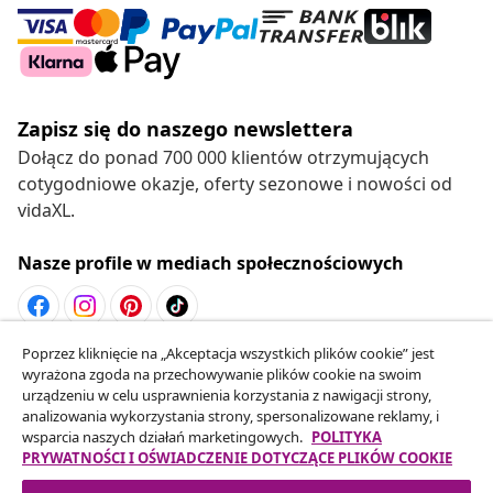
Zapisz się do naszego newslettera
Dołącz do ponad 700 000 klientów otrzymujących
cotygodniowe okazje, oferty sezonowe i nowości od
vidaXL.
Nasze profile w mediach społecznościowych
Poprzez kliknięcie na „Akceptacja wszystkich plików cookie” jest
Odstąpienie od umowy
wyrażona zgoda na przechowywanie plików cookie na swoim
Złóż wniosek o odstąpienie od umowy dotyczącej
urządzeniu w celu usprawnienia korzystania z nawigacji strony,
analizowania wykorzystania strony, spersonalizowane reklamy, i
Twojego zamówienia.
wsparcia naszych działań marketingowych.
POLITYKA
PRYWATNOŚCI I OŚWIADCZENIE DOTYCZĄCE PLIKÓW COOKIE
Odstąpienie od umowy