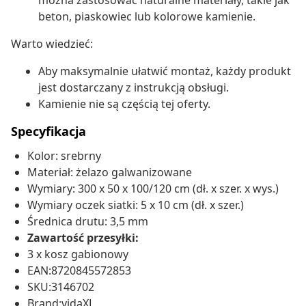
można zastosować naturalne materiały, takie jak
beton, piaskowiec lub kolorowe kamienie.
Warto wiedzieć:
Aby maksymalnie ułatwić montaż, każdy produkt
jest dostarczany z instrukcją obsługi.
Kamienie nie są częścią tej oferty.
Specyfikacja
Kolor: srebrny
Materiał: żelazo galwanizowane
Wymiary: 300 x 50 x 100/120 cm (dł. x szer. x wys.)
Wymiary oczek siatki: 5 x 10 cm (dł. x szer.)
Średnica drutu: 3,5 mm
Zawartość przesyłki:
3 x kosz gabionowy
EAN:8720845572853
SKU:3146702
Brand:vidaXL