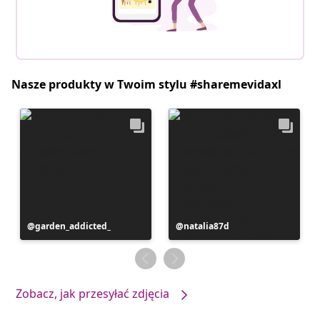
Nasze produkty w Twoim stylu #sharemevidaxl
Post
garden_addicted_
Post
natalia87d
opublikowany
opublikowany
przez
przez
Zobacz, jak przesyłać zdjęcia