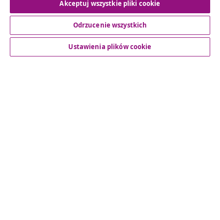
Akceptuj wszystkie pliki cookie
Odrzucenie wszystkich
Obsługa Klienta
Ustawienia plików cookie
Biznes
vidaXL
Odkryj więcej
© 2008-2026 vidaXL www.vidaxl.pl jest sklepem internetowym
firmy vidaXL Marketplace Europe B.V