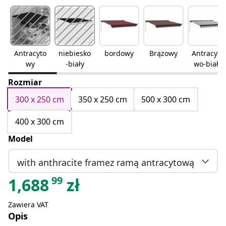
Antracyto
niebiesko
bordowy
Brązowy
Antracyto
wy
-biały
wo-biały
Rozmiar
300 x 250 cm
350 x 250 cm
500 x 300 cm
400 x 300 cm
Model
with anthracite framez ramą antracytową
99
1,688
zł
Zawiera VAT
Opis