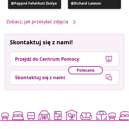
Post
Pappné Fehérkuti Ibolya
Post
Richard Lawson
opublikowany
opublikowany
przez
przez
Zobacz, jak przesyłać zdjęcia
Skontaktuj się z nami!
Przejdź do Centrum Pomocy
Polecane
Skontaktuj się z nami