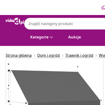
Poprzedni
Następny
Kategorie
Aukcje
Strona główna
Dom i ogród
Trawnik i ogród
Wy