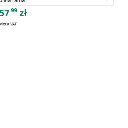
99
57
zł
wiera VAT