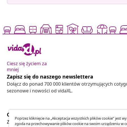
Ciesz się życiem za
mniej
Zapisz się do naszego newslettera
Dołącz do ponad 700 000 klientów otrzymujących cotyg
sezonowe i nowości od vidaXL.
Odstąpienie od umowy
Poprzez kliknięcie na „Akceptacja wszystkich plików cookie” jest w
Złóż wniosek o odstąpienie od umowy dotyczącej Twoj
zgoda na przechowywanie plików cookie na swoim urządzeniu w c