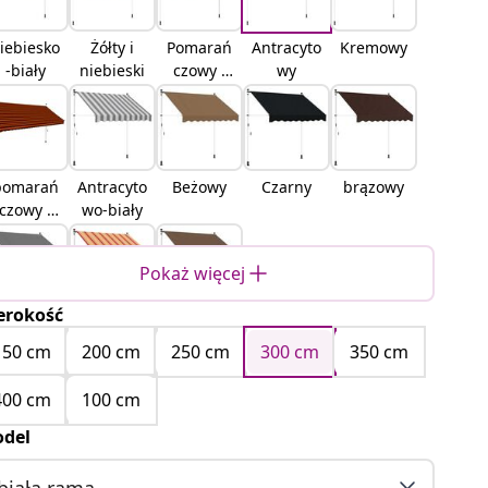
iebiesko
Żółty i
Pomarań
Antracyto
Kremowy
-biały
niebieski
czowy i
wy
biały
pomarań
Antracyto
Beżowy
Czarny
brązowy
czowy i
wo-biały
brązowy
Pokaż więcej
erokość
asnoszar
Wielokolo
Szarobeż
y
rowe
owy
150 cm
200 cm
250 cm
300 cm
350 cm
400 cm
100 cm
del
biała rama