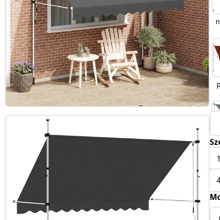
n
Sz
j
Mo