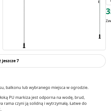
3
Za
 jeszcze 7
asu, balkonu lub wybranego miejsca w ogrodzie.
włoką PU markiza jest odporna na wodę, brud,
 rama czyni ją solidną i wytrzymałą. Łatwe do
.