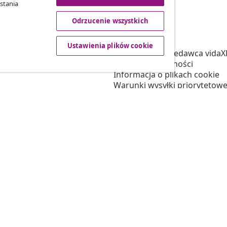
stania
Odrzucenie wszystkich
vidaXL
tnerski
O nas
Ustawienia plików cookie
 vidaXL
Regulamin Sprzedawca vidaX
marketingowa
Polityka prywatności
Informacja o plikach cookie
Warunki wysyłki priorytetowe
Ustawienia plików cookie
Pracuj w vidaXL
Bezpieczeństwo
Osoba odpowiedzialna w UE
Polityką EPR
Deklaracja dostępności
© 2008-2026 vidaXL www.