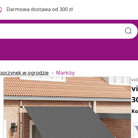
Darmowa dostawa od 300 zł
poczynek w ogrodzie
Markizy
vi
v
3
Ko