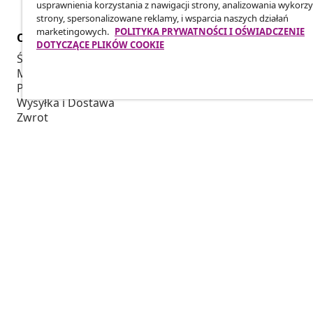
usprawnienia korzystania z nawigacji strony, analizowania wykorzy
strony, spersonalizowane reklamy, i wsparcia naszych działań
marketingowych.
POLITYKA PRYWATNOŚCI I OŚWIADCZENIE
Obsługa Klienta
Biznes
DOTYCZĄCE PLIKÓW COOKIE
Śledź swoje zamówienie
Program Par
Moje konto
Produkuj dla
Płatność
Współpraca 
Wysyłka i Dostawa
Zwrot
Informacje o produkcie
Zamówienie