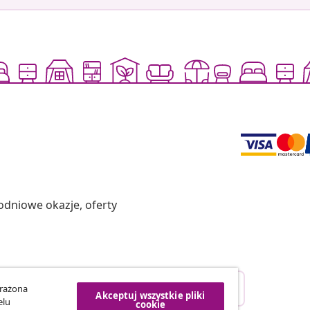
odniowe okazje, oferty
Odstąpienie od umowy
yrażona
Akceptuj wszystkie pliki
ego zamówienia.
elu
cookie