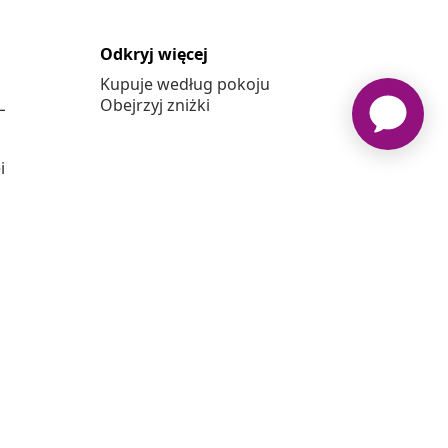
Odkryj więcej
Kupuje według pokoju
L
Obejrzyj zniżki
j
vidaxl.pl jest sklepem internetowym firmy vidaXL Marketplace
Europe B.V