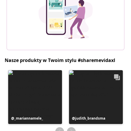
Nasze produkty w Twoim stylu #sharemevidaxl
Post
_mariannamele_
Post
judith_brandsma
opublikowany
opublikowany
przez
przez