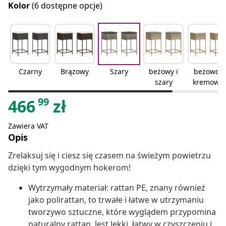
Kolor
(6 dostępne opcje)
Czarny
Brązowy
Szary
beżowy i
beżowo-
szary
kremowy
99
466
zł
Zawiera VAT
Opis
Zrelaksuj się i ciesz się czasem na świeżym powietrzu
dzięki tym wygodnym hokerom!
Wytrzymały materiał: rattan PE, znany również
jako polirattan, to trwałe i łatwe w utrzymaniu
tworzywo sztuczne, które wyglądem przypomina
naturalny rattan. Jest lekki, łatwy w czyszczeniu i