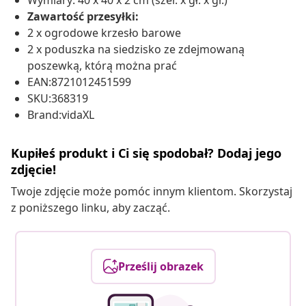
Wymiary: 40 x 40 x 2 cm (szer. x gł. x gr.)
Zawartość przesyłki:
2 x ogrodowe krzesło barowe
2 x poduszka na siedzisko ze zdejmowaną
poszewką, którą można prać
EAN:8721012451599
SKU:368319
Brand:vidaXL
Kupiłeś produkt i Ci się spodobał? Dodaj jego
zdjęcie!
Twoje zdjęcie może pomóc innym klientom. Skorzystaj
z poniższego linku, aby zacząć.
Prześlij obrazek