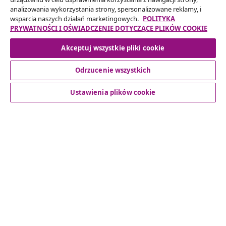
analizowania wykorzystania strony, spersonalizowane reklamy, i
Twojego zamówienia.
wsparcia naszych działań marketingowych.
POLITYKA
PRYWATNOŚCI I OŚWIADCZENIE DOTYCZĄCE PLIKÓW COOKIE
Odstąpienie od umowy
Akceptuj wszystkie pliki cookie
Odrzucenie wszystkich
Obsługa Klienta
Ustawienia plików cookie
Biznes
vidaXL
Odkryj więcej