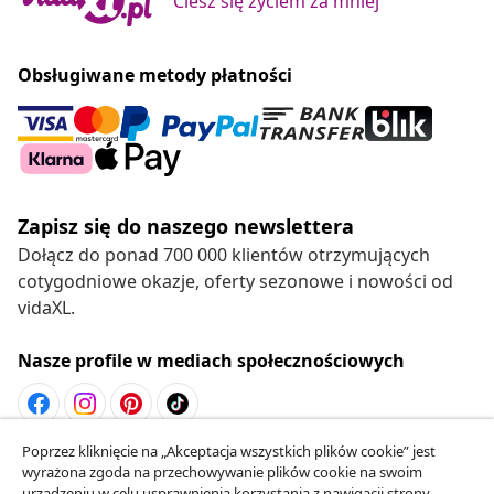
Ciesz się życiem za mniej
Obsługiwane metody płatności
Zapisz się do naszego newslettera
Dołącz do ponad 700 000 klientów otrzymujących
cotygodniowe okazje, oferty sezonowe i nowości od
vidaXL.
Nasze profile w mediach społecznościowych
Poprzez kliknięcie na „Akceptacja wszystkich plików cookie” jest
Odstąpienie od umowy
wyrażona zgoda na przechowywanie plików cookie na swoim
Złóż wniosek o odstąpienie od umowy dotyczącej
urządzeniu w celu usprawnienia korzystania z nawigacji strony,