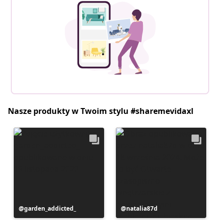
Nasze produkty w Twoim stylu #sharemevidaxl
Post
garden_addicted_
Post
natalia87d
opublikowany
opublikowany