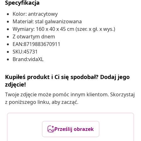
Specyfikacja
Kolor: antracytowy
Materiał: stal galwanizowana
Wymiary: 160 x 40 x 45 cm (szer. x gł. x wys.)
Z otwartym dnem
EAN:8719883670911
SKU:45731
Brand:vidaXL
Kupiłeś produkt i Ci się spodobał? Dodaj jego
zdjęcie!
Twoje zdjęcie może pomóc innym klientom. Skorzystaj
z poniższego linku, aby zacząć.
Prześlij obrazek