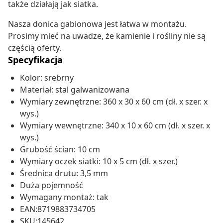
także działają jak siatka.
Nasza donica gabionowa jest łatwa w montażu.
Prosimy mieć na uwadze, że kamienie i rośliny nie są
częścią oferty.
Specyfikacja
Kolor: srebrny
Materiał: stal galwanizowana
Wymiary zewnętrzne: 360 x 30 x 60 cm (dł. x szer. x
wys.)
Wymiary wewnętrzne: 340 x 10 x 60 cm (dł. x szer. x
wys.)
Grubość ścian: 10 cm
Wymiary oczek siatki: 10 x 5 cm (dł. x szer.)
Średnica drutu: 3,5 mm
Duża pojemność
Wymagany montaż: tak
EAN:8719883734705
SKU:145642