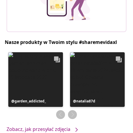
Nasze produkty w Twoim stylu #sharemevidaxl
Post
garden_addicted_
Post
natalia87d
opublikowany
opublikowany
przez
przez
Zobacz, jak przesyłać zdjęcia