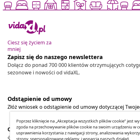
Ciesz się życiem za
mniej
Zapisz się do naszego newslettera
Dołącz do ponad 700 000 klientów otrzymujących cotyg
sezonowe i nowości od vidaXL.
Odstąpienie od umowy
Złóż wniosek o odstąpienie od umowy dotyczącej Twoj
Poprzez kliknięcie na „Akceptacja wszystkich plików cookie” jest w
zgoda na przechowywanie plików cookie na swoim urządzeniu w c
Obsługa Klienta
Biznes
usprawnienia korzystania z nawigacji strony, analizowania wykorzy
Śledź swoje zamówienie
Program Par
strony, spersonalizowane reklamy, i wsparcia naszych działań