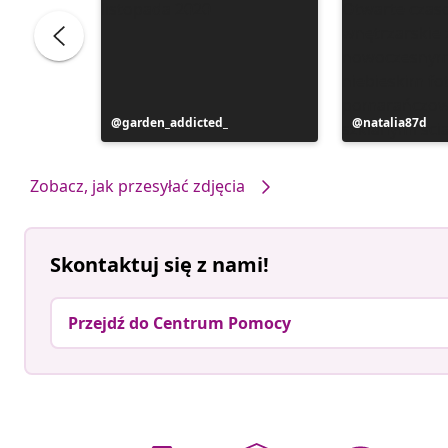
Post
garden_addicted_
Post
natalia87d
opublikowany
opublikowan
przez
przez
Zobacz, jak przesyłać zdjęcia
Skontaktuj się z nami!
Przejdź do Centrum Pomocy