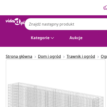
Poprzedni
Następny
Kategorie
Aukcje
Strona główna
Dom i ogród
Trawnik i ogród
Og