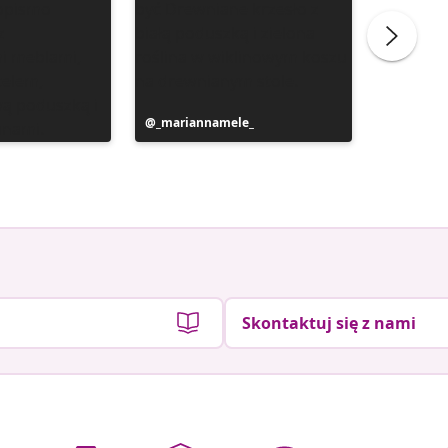
Post
_mariannamele_
Post
_marian
y
opublikowany
opublik
przez
przez
Skontaktuj się z nami