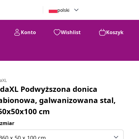
polski
Konto
Wishlist
Koszyk
daXL
idaXL Podwyższona donica
abionowa, galwanizowana stal,
60x50x100 cm
zmiar
360 x 50 x 100 cm