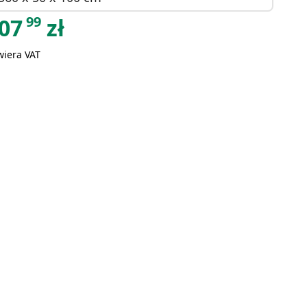
99
07
zł
wiera VAT