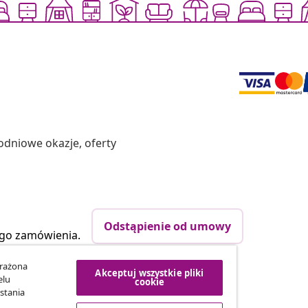
odniowe okazje, oferty
Odstąpienie od umowy
ego zamówienia.
yrażona
Akceptuj wszystkie pliki
elu
cookie
vidaXL
stania
tnerski
O nas