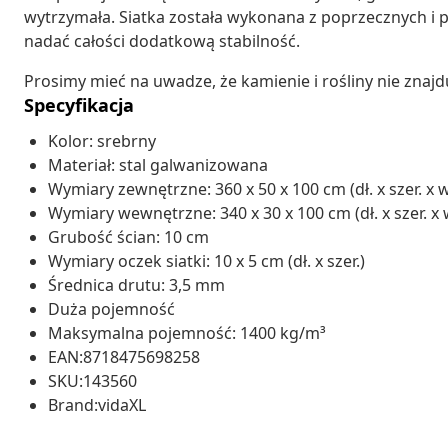
wytrzymała. Siatka została wykonana z poprzecznych i
nadać całości dodatkową stabilność.
Prosimy mieć na uwadze, że kamienie i rośliny nie znajdu
Specyfikacja
Kolor: srebrny
Materiał: stal galwanizowana
Wymiary zewnętrzne: 360 x 50 x 100 cm (dł. x szer. x w
Wymiary wewnętrzne: 340 x 30 x 100 cm (dł. x szer. x 
Grubość ścian: 10 cm
Wymiary oczek siatki: 10 x 5 cm (dł. x szer.)
Średnica drutu: 3,5 mm
Duża pojemność
Maksymalna pojemność: 1400 kg/m³
EAN:8718475698258
SKU:143560
Brand:vidaXL