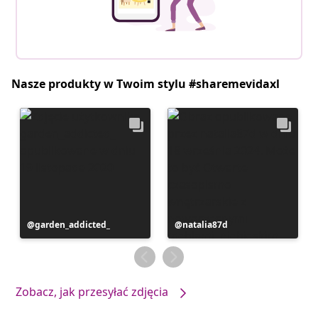
Nasze produkty w Twoim stylu #sharemevidaxl
Post
garden_addicted_
Post
natalia87d
opublikowany
opublikowany
przez
przez
Zobacz, jak przesyłać zdjęcia