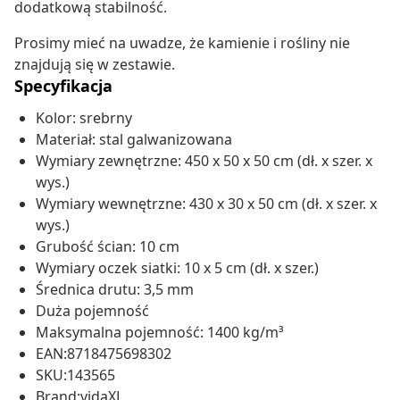
dodatkową stabilność.
Prosimy mieć na uwadze, że kamienie i rośliny nie
znajdują się w zestawie.
Specyfikacja
Kolor: srebrny
Materiał: stal galwanizowana
Wymiary zewnętrzne: 450 x 50 x 50 cm (dł. x szer. x
wys.)
Wymiary wewnętrzne: 430 x 30 x 50 cm (dł. x szer. x
wys.)
Grubość ścian: 10 cm
Wymiary oczek siatki: 10 x 5 cm (dł. x szer.)
Średnica drutu: 3,5 mm
Duża pojemność
Maksymalna pojemność: 1400 kg/m³
EAN:8718475698302
SKU:143565
Brand:vidaXL