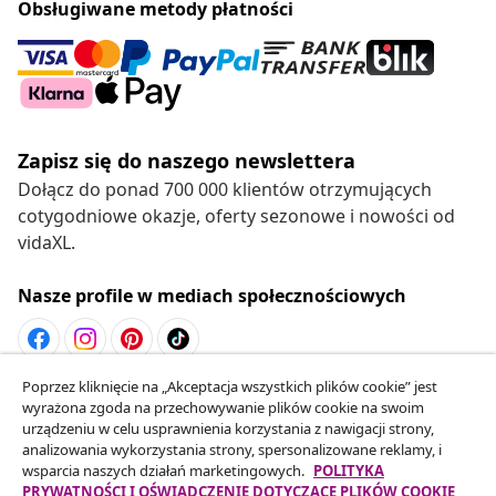
Obsługiwane metody płatności
Zapisz się do naszego newslettera
Dołącz do ponad 700 000 klientów otrzymujących
cotygodniowe okazje, oferty sezonowe i nowości od
vidaXL.
Nasze profile w mediach społecznościowych
Poprzez kliknięcie na „Akceptacja wszystkich plików cookie” jest
Odstąpienie od umowy
wyrażona zgoda na przechowywanie plików cookie na swoim
Złóż wniosek o odstąpienie od umowy dotyczącej
urządzeniu w celu usprawnienia korzystania z nawigacji strony,
analizowania wykorzystania strony, spersonalizowane reklamy, i
Twojego zamówienia.
wsparcia naszych działań marketingowych.
POLITYKA
PRYWATNOŚCI I OŚWIADCZENIE DOTYCZĄCE PLIKÓW COOKIE