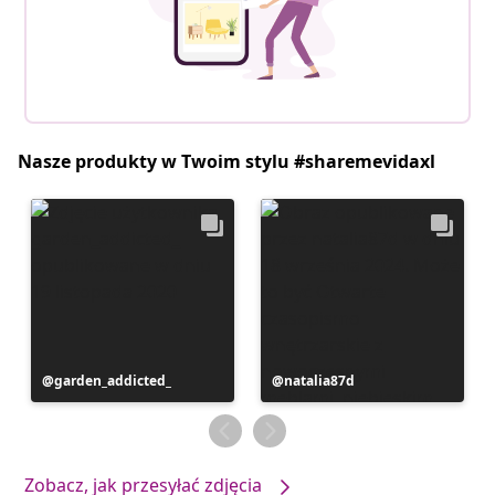
Nasze produkty w Twoim stylu #sharemevidaxl
Post
garden_addicted_
Post
natalia87d
opublikowany
opublikowany
przez
przez
Zobacz, jak przesyłać zdjęcia