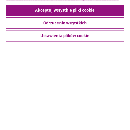
Odstąpienie od umowy
Akceptuj wszystkie pliki cookie
Odrzucenie wszystkich
Obsługa Klienta
Ustawienia plików cookie
Biznes
vidaXL
Odkryj więcej
© 2008-2026 vidaXL www.vidaxl.pl jest sklepem internetowym