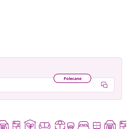
namele_
owany
Polecane