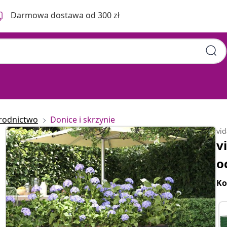
Darmowa dostawa od 300 zł
rodnictwo
Donice i skrzynie
vi
v
o
Ko