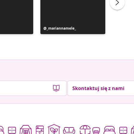
Post
_mariannamele_
Post
_marian
y
opublikowany
opublik
przez
przez
Skontaktuj się z nami