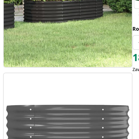
Ro
1
Za