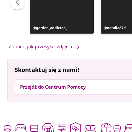
Post
garden_addicted_
Post
natalia87d
opublikowany
opublikowan
przez
przez
Zobacz, jak przesyłać zdjęcia
Skontaktuj się z nami!
Przejdź do Centrum Pomocy