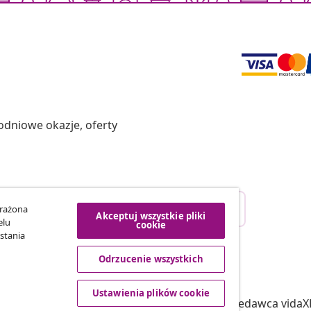
odniowe okazje, oferty
Odstąpienie od umowy
yrażona
Akceptuj wszystkie pliki
ego zamówienia.
elu
cookie
stania
Odrzucenie wszystkich
vidaXL
tnerski
O nas
Ustawienia plików cookie
 vidaXL
Regulamin Sprzedawca vidaX