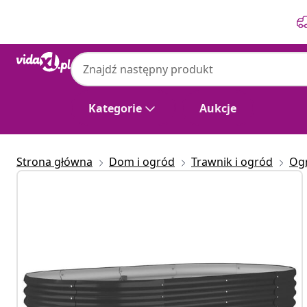
Poprzedni
Następny
Kategorie
Aukcje
Strona główna
Dom i ogród
Trawnik i ogród
Og