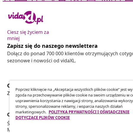
Ciesz się życiem za
mniej
Zapisz się do naszego newslettera
Dołącz do ponad 700 000 klientów otrzymujących cotyg
sezonowe i nowości od vidaXL.
Odstąpienie od umowy
Poprzez kliknięcie na „Akceptacja wszystkich plików cookie” jest w
Złóż wniosek o odstąpienie od umowy dotyczącej Twoj
zgoda na przechowywanie plików cookie na swoim urządzeniu w c
usprawnienia korzystania z nawigacji strony, analizowania wykorzy
strony, spersonalizowane reklamy, i wsparcia naszych działań
marketingowych.
POLITYKA PRYWATNOŚCI I OŚWIADCZENIE
Obsługa Klienta
Biznes
DOTYCZĄCE PLIKÓW COOKIE
Śledź swoje zamówienie
Program Par
Moje konto
Produkuj dla