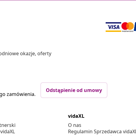
odniowe okazje, oferty
Odstąpienie od umowy
ego zamówienia.
vidaXL
tnerski
O nas
 vidaXL
Regulamin Sprzedawca vidaX