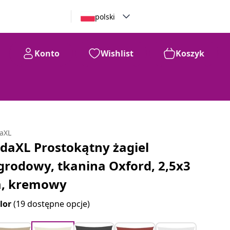
polski
Konto
Wishlist
Koszyk
daXL
idaXL Prostokątny żagiel
grodowy, tkanina Oxford, 2,5x3
, kremowy
lor
(19 dostępne opcje)