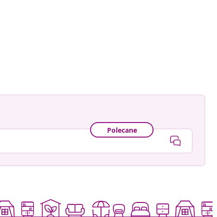
ankay
owany
Polecane