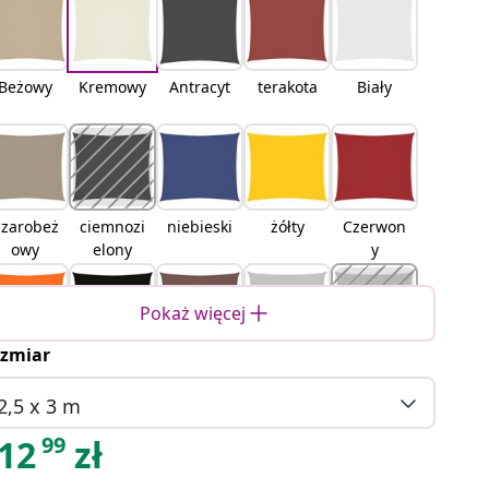
Beżowy
Kremowy
Antracyt
terakota
Biały
Szarobeż
ciemnozi
niebieski
żółty
Czerwon
owy
elony
y
Pokaż więcej
zmiar
Pomarań
Czarny
Brązowy
Jasnoszar
piaskowy
czowy
y
2,5 x 3 m
99
12
zł