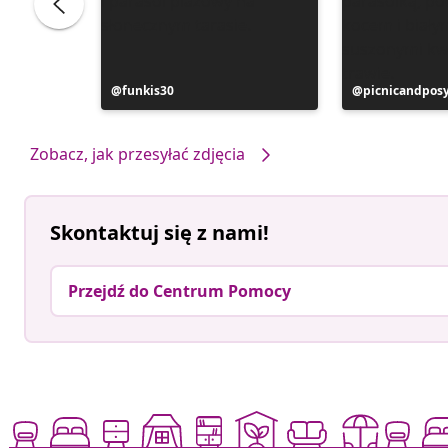
Post
funkis30
Post
picnicandpos
opublikowany
opublikowan
przez
przez
Zobacz, jak przesyłać zdjęcia
Skontaktuj się z nami!
Przejdź do Centrum Pomocy