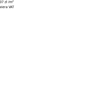
07 zł /m²
pomarań
żółto-
niebiesko
Jasnoszar
wiera VAT
czowy i
biały
-biały
y i biały
brązowy