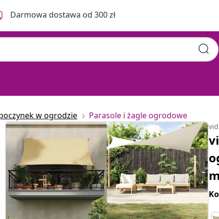
Darmowa dostawa od 300 zł
poczynek w ogrodzie
Parasole i żagle ogrodowe
vi
v
o
m
Ko