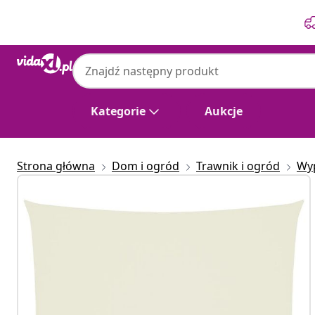
Poprzedni
Następny
Kategorie
Aukcje
Strona główna
Dom i ogród
Trawnik i ogród
Wy