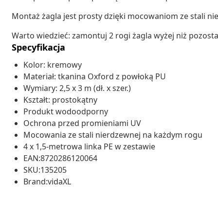
Montaż żagla jest prosty dzięki mocowaniom ze stali 
Warto wiedzieć: zamontuj 2 rogi żagla wyżej niż pozost
Specyfikacja
Kolor: kremowy
Materiał: tkanina Oxford z powłoką PU
Wymiary: 2,5 x 3 m (dł. x szer.)
Kształt: prostokątny
Produkt wodoodporny
Ochrona przed promieniami UV
Mocowania ze stali nierdzewnej na każdym rogu
4 x 1,5-metrowa linka PE w zestawie
EAN:8720286120064
SKU:135205
Brand:vidaXL