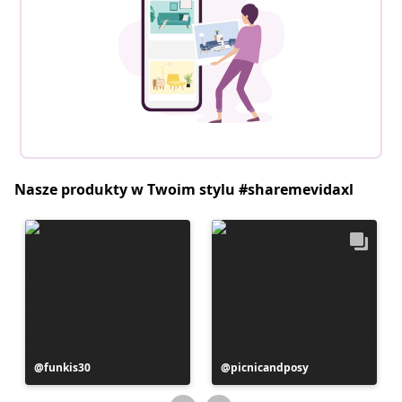
Nasze produkty w Twoim stylu #sharemevidaxl
Post
funkis30
Post
picnicandposy
opublikowany
opublikowany
przez
przez