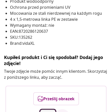
Produkt wodoodporny
Ochrona przed promieniami UV
Mocowania ze stali nierdzewnej na każdym rogu
4 x 1,5-metrowa linka PE w zestawie
Wymagany montaż: nie
EAN:8720286120637
SKU:135262
Brand:vidaXL
Kupiłeś produkt i Ci się spodobał? Dodaj jego
zdjęcie!
Twoje zdjęcie może pomóc innym klientom. Skorzystaj
z poniższego linku, aby zacząć.
Prześlij obrazek