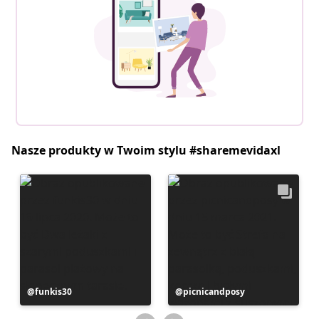
Nasze produkty w Twoim stylu #sharemevidaxl
Post
funkis30
Post
picnicandposy
opublikowany
opublikowany
przez
przez