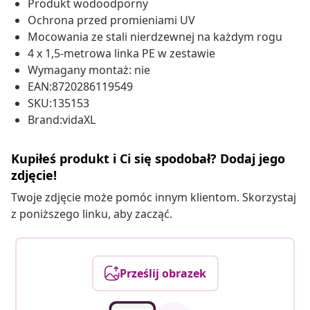
Produkt wodoodporny
Ochrona przed promieniami UV
Mocowania ze stali nierdzewnej na każdym rogu
4 x 1,5-metrowa linka PE w zestawie
Wymagany montaż: nie
EAN:8720286119549
SKU:135153
Brand:vidaXL
Kupiłeś produkt i Ci się spodobał? Dodaj jego
zdjęcie!
Twoje zdjęcie może pomóc innym klientom. Skorzystaj
z poniższego linku, aby zacząć.
Prześlij obrazek