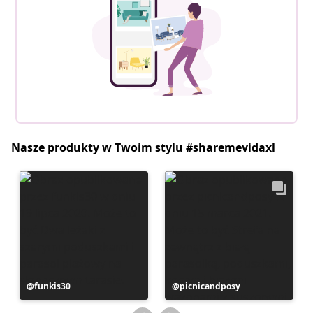
Nasze produkty w Twoim stylu #sharemevidaxl
Post
funkis30
Post
picnicandposy
opublikowany
opublikowany
przez
przez