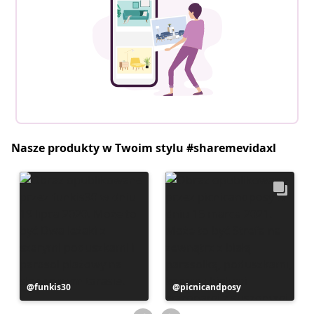
Nasze produkty w Twoim stylu #sharemevidaxl
Post
funkis30
Post
picnicandposy
opublikowany
opublikowany
przez
przez