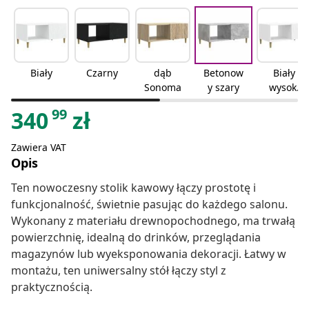
Biały
Czarny
dąb
Betonow
Biały
Sonoma
y szary
wysoki
połysk
99
340
zł
Zawiera VAT
Opis
Ten nowoczesny stolik kawowy łączy prostotę i
funkcjonalność, świetnie pasując do każdego salonu.
Wykonany z materiału drewnopochodnego, ma trwałą
powierzchnię, idealną do drinków, przeglądania
magazynów lub wyeksponowania dekoracji. Łatwy w
montażu, ten uniwersalny stół łączy styl z
praktycznością.